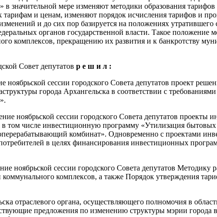
» в значительной мере изменяют методики образования тарифо
 тарифам и ценам, изменяют порядок исчисления тарифов и пров
 изменений и до сих пор базируется на положениях утратившего
еральных органов государственной власти. Такое положение м
ного комплексов, прекращению их развития и к банкротству м
ской Совет депутатов
р е ш и л :
ие ноябрьской сессии городского Совета депутатов проект реше
труктуры города Архангельска в соответствии с требованиями 
».
рение ноябрьской сессии городского Совета депутатов проекты
, в том числе инвестиционную программу «Утилизация бытовы
оперерабатывающий комбинат». Одновременно с проектами инв
я потребителей в целях финансирования инвестиционных програ
ние ноябрьской сессии городского Совета депутатов Методику ра
 коммунального комплексов, а также Порядок утверждения тари
ьска отраслевого органа, осуществляющего полномочия в област
етствующие предложения по изменению структуры мэрии города 