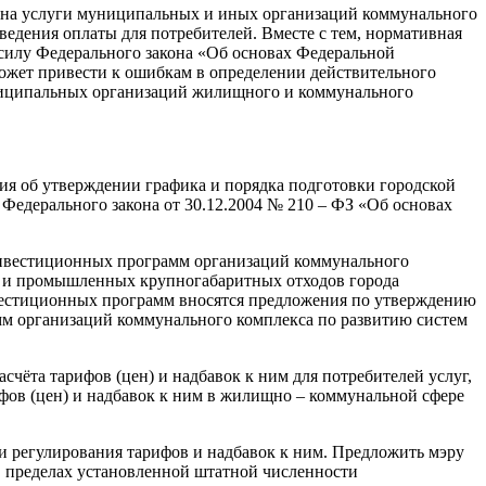
в на услуги муниципальных и иных организаций коммунального
едения оплаты для потребителей. Вместе с тем, нормативная
 силу Федерального закона «Об основах Федеральной
ожет привести к ошибкам в определении действительного
униципальных организаций жилищного и коммунального
ния об утверждении графика и порядка подготовки городской
Федерального закона от 30.12.2004 № 210 – ФЗ «Об основах
 инвестиционных программ организаций коммунального
х и промышленных крупногабаритных отходов города
естиционных программ вносятся предложения по утверждению
мм организаций коммунального комплекса по развитию систем
счёта тарифов (цен) и надбавок к ним для потребителей услуг,
фов (цен) и надбавок к ним в жилищно – коммунальной сфере
и регулирования тарифов и надбавок к ним. Предложить мэру
в пределах установленной штатной численности