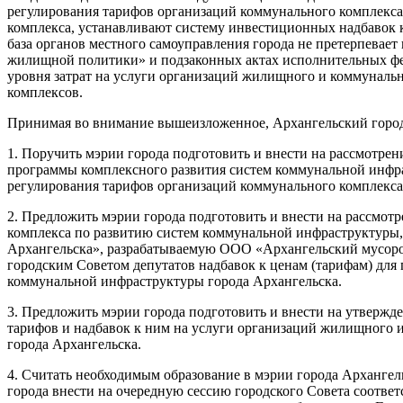
регулирования тарифов организаций коммунального комплекса
комплекса, устанавливают систему инвестиционных надбавок к
база органов местного самоуправления города не претерпевает
жилищной политики» и подзаконных актах исполнительных фед
уровня затрат на услуги организаций жилищного и коммуналь
комплексов.
Принимая во внимание вышеизложенное, Архангельский город
1. Поручить мэрии города подготовить и внести на рассмотрен
программы комплексного развития систем коммунальной инфрас
регулирования тарифов организаций коммунального комплекса
2. Предложить мэрии города подготовить и внести на рассмот
комплекса по развитию систем коммунальной инфраструктуры
Архангельска», разрабатываемую ООО «Архангельский мусор
городским Советом депутатов надбавок к ценам (тарифам) дл
коммунальной инфраструктуры города Архангельска.
3. Предложить мэрии города подготовить и внести на утвержде
тарифов и надбавок к ним на услуги организаций жилищного и
города Архангельска.
4. Считать необходимым образование в мэрии города Архангел
города внести на очередную сессию городского Совета соотв