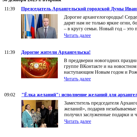
11:39
Председатель Архангельской городской Думы Иван
Дорогие архангелогородцы! Серд
дарят нам не только яркие огни, б
– в кругу семьи. Новый год – это 
Читать далее
11:39
Дорогие жители Архангельска!
В преддверии новогодних праздник
группе ВКонтакте и на новостном
наступающим Новым годом и Рож
Читать далее
09:02
"Ёлка желаний": исполнение желаний для арханге
Заместитель председателя Арханг
желаний», подарив незабываемые 
получил заслуженные подарки и ча
Читать далее