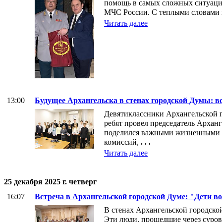
помощь в самых сложных ситуация
МЧС России. С теплыми словами п
Читать далее
13:00
Будущее Архангельска в стенах городской Думы: 
Девятиклассники Архангельской 
ребят провел председатель Арханг
поделился важными жизненными о
комиссий,
. . .
Читать далее
25 декабря 2025 г. четверг
16:07
Встреча в Архангельской городской Думе: "Дети в
В стенах Архангельской городско
Эти люди, прошедшие через суров