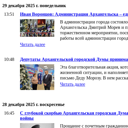
29 декабря 2025 г. понедельник
13:51
Иван Воронцов: Администрация Архангельска – ед
В администрации города состоял
Архангельска Дмитрий Морев и п
торжественном мероприятии, пос
работы всей администрации город
Читать далее
10:48
Депутаты Архангельской городской Думы принима
Эта благотворительная акция, ко
жизненной ситуации, и наполняет
письмо Деду Морозу. В нем расска
Читать далее
28 декабря 2025 г. воскресенье
16:45
С глубокой скорбью Архангельская городская Дума
войны
Прощание с почетным гражданино