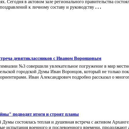
х. Сегодня в актовом зале регионального правительства состоя
оздравлений к личному составу и руководству
. . .
встреча девятиклассников с Иваном Воронцовым
гимназии №3 совершили увлекательное погружение в мир местно
ельской городской Думы Иван Воронцов, который не только пока
риентирами. Иван Александрович подробно рассказал о многог
ойны" подводят итоги и строят планы
й Думы состоялась теплая и душевная встреча с активом Арханг
ые испытания военного и послевоенного времени, продолжают а