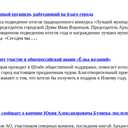
иный организм, работающий на благо города
ось подведение итогов традиционного конкурса «Лучший муниц
редседатель городской Думы Иван Воронцов. Председатель Арх
вященном подведению итогов года и награждению лучших муни
а. «Сегодня мы
. . .
ют участие в общероссийской акции «Ёлка желаний»
торая проходит в Штабе общественной поддержки, помогает испо
 город настоящим праздничным чудом. Благотворительный проек
зывают о том, что хотели бы получить в подарок к Новому году.
 сообщает о кончине Юрия Александровича Будиева, последн
м АО, участником северных конвоев, последним юнгой Арханге