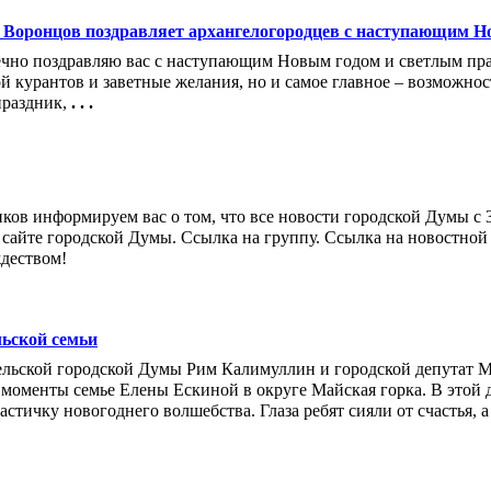
 Воронцов поздравляет архангелогородцев с наступающим Н
ечно поздравляю вас с наступающим Новым годом и светлым пр
ой курантов и заветные желания, но и самое главное – возможнос
праздник,
. . .
ов информируем вас о том, что все новости городской Думы с 3
 сайте городской Думы. Ссылка на группу. Ссылка на новостной
деством!
льской семьи
ельской городской Думы Рим Калимуллин и городской депутат 
моменты семье Елены Ескиной в округе Майская горка. В этой д
стичку новогоднего волшебства. Глаза ребят сияли от счастья, а