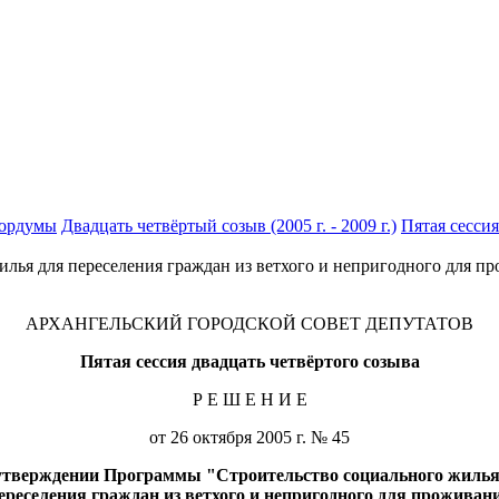
гордумы
Двадцать четвёртый созыв (2005 г. - 2009 г.)
Пятая сессия
лья для переселения граждан из ветхого и непригодного для пр
АРХАНГЕЛЬСКИЙ ГОРОДСКОЙ СОВЕТ ДЕПУТАТОВ
Пятая сессия двадцать четвёртого созыва
Р Е Ш Е Н И Е
от 26 октября 2005 г. № 45
утверждении Программы "Строительство социального жилья
ереселения граждан из ветхого и непригодного для проживан