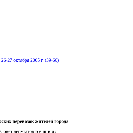
 26-27 октября 2005 г. (39-66)
рских перевозок жителей города
 Совет депутатов
р е ш и л: