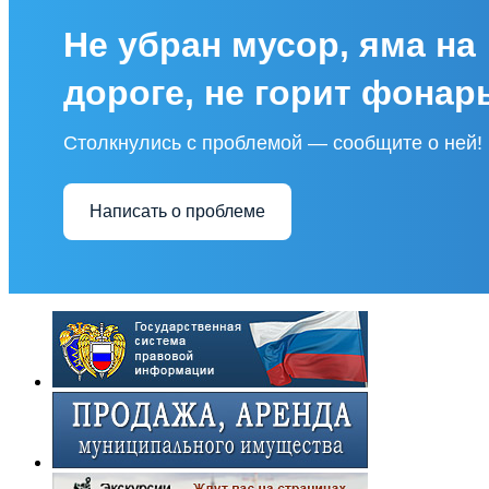
Не убран мусор, яма на
дороге, не горит фонар
Столкнулись с проблемой — сообщите о ней!
Написать о проблеме