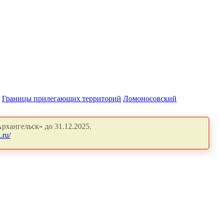
Границы прилегающих территорий
Ломоносовский
рхангельск» до 31.12.2025.
.ru/