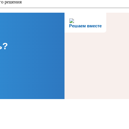
го решения
Решаем вместе
ь?