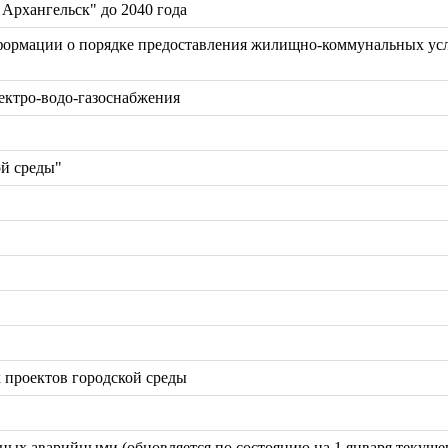
 Архангельск" до 2040 года
ормации о порядке предоставления жилищно-коммунальных усл
ектро-водо-газоснабжения
й среды"
 проектов городской среды
ых аварийными (обновляется по состоянию на 1 января текущег