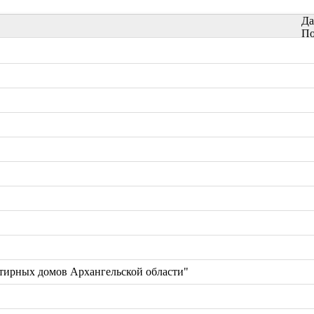
Да
По
тирных домов Архангельской области"