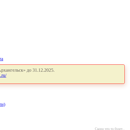
та
рхангельск» до 31.12.2025.
.ru/
ти)
Скоро что то будет...