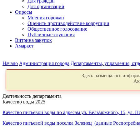
Для граждан
Для организаций
Опросы
Мнения горожан
Оценить противодействие коррупции
Общественное голосование
Публичные слушания
Витрина закупок
Амаркет
Начало
Администрация города
Департаменты, управления, от
Здесь размещалась информа
Ак
Деятельность департамента
Качество воды 2025
Качество питьевой воды по адресам ул. Вельможного, 15, ул. П
Качество питьевой воды поселка Зеленец (данные Роспотребна