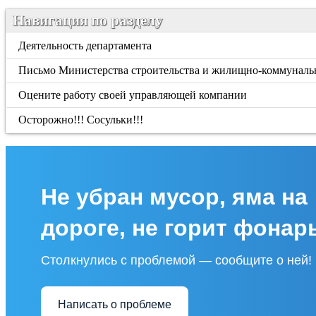
Навигация по разделу
Деятельность департамента
Письмо Министерства строительства и жилищно-коммунально
Оцените работу своей управляющей компании
Осторожно!!! Сосульки!!!
Не убран мусор, яма на
дороге, не горит фонар
Столкнулись с проблемой — сообщите о ней!
Написать о проблеме