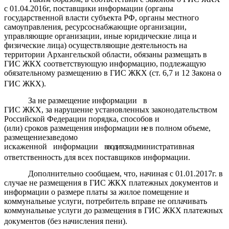
с 01.04.2016г, поставщики информации (органы
государственной власти субъекта РФ, органы местного
самоуправления, ресурсоснабжающие организации,
управляющие организации, иные юридические лица и
физические лица) осуществляющие деятельность на
территории Архангельской области, обязаны размещать в
ГИС ЖКХ соответствующую информацию, подлежащую
обязательному размещению в ГИС ЖКХ (ст. 6,7 и 12 Закона о
ГИС ЖКХ).
За
не
размещение информации
в
ГИС
ЖКХ,
за
нарушение
установленных законодательством
Российской Федерации порядка, способов
и
(или)
сроков р
азмещения информации
не
в полном объеме,
размещение
заведомо
искаженной
информации
вводится
административная
ответственность для всех поставщиков
информации.
Дополнительно сообщаем, что, начиная с 01.01.2017г. в
случае не размещения в ГИС ЖКХ платежных документов и
информации о размере платы за жилое помещение и
коммунальные услуги, потребитель вправе не оплачивать
коммунальные услуги до размещения в ГИС ЖКХ платежных
документов (без начисления пени).