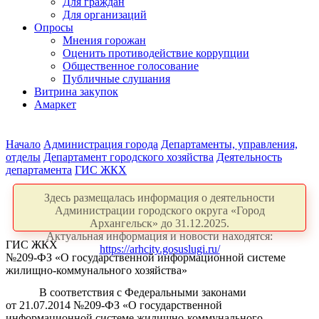
Для граждан
Для организаций
Опросы
Мнения горожан
Оценить противодействие коррупции
Общественное голосование
Публичные слушания
Витрина закупок
Амаркет
Начало
Администрация города
Департаменты, управления,
отделы
Департамент городского хозяйства
Деятельность
департамента
ГИС ЖКХ
Здесь размещалась информация о деятельности
Администрации городского округа «Город
Архангельск» до 31.12.2025.
Актуальная информация и новости находятся:
ГИС ЖКХ
https://arhcity.gosuslugi.ru/
№209-ФЗ «О государственной информационной системе
жилищно-коммунального хозяйства»
В соответствия
с
Федеральными законами
от
21.07.2014 №209-ФЗ
«О
государственной
информационной системе жилищно-коммунального