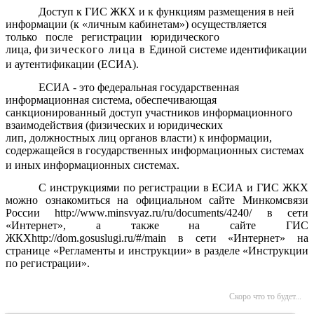
Доступ к ГИС ЖКХ
и к функциям размещения в ней
информации (к «личным кабинетам») осуществляется
только после регистрации юридического
лица,
физического лица в
Единой
системе идентификации
и аутентификации (ЕСИА).
ЕСИА - это федеральная государственная
информационная система, обеспечивающая
санкционированный доступ участников информационного
взаимодействия (физических и юридических
лип,
должностных
лиц органов власти)
к
информации,
содержащейся в государственных информационных системах
и иных
информационных системах.
С инструкциями по регистрации в ЕСИА и ГИС ЖКХ
можно ознакомиться на официальном сайте Минкомсвязи
России http://www.minsvyaz.ru/ru/documents/4240/ в сети
«Интернет», а также на сайте ГИС
ЖКХ
http
://
dom
.
gosuslugi
.
ru
/#/
main
в сети «Интернет» на
странице «Регламенты и инструкции» в разделе «Инструкции
по регистрации».
Скоро что то будет...