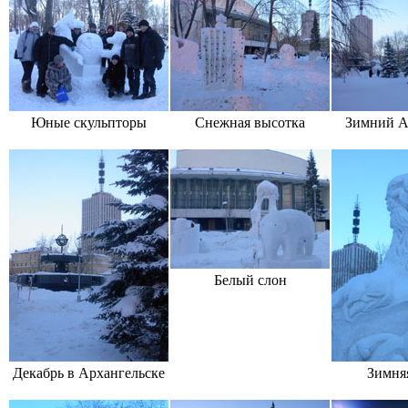
Юные скульпторы
Снежная высотка
Зимний А
Белый слон
Декабрь в Архангельске
Зимняя