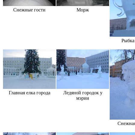
Снежные гости
Морж
Рыбка 
Главная елка города
Ледяной городок у
мэрии
Снежная