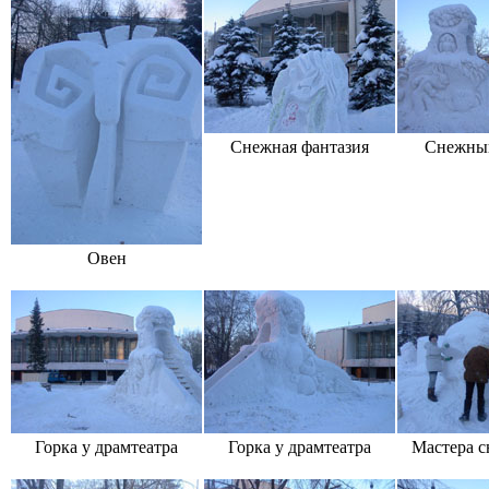
Снежная фантазия
Снежный
Овен
Горка у драмтеатра
Горка у драмтеатра
Мастера с