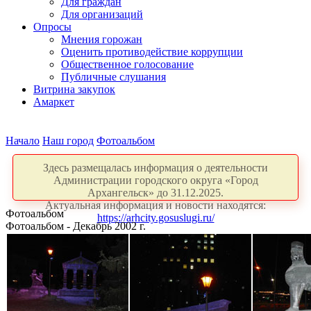
Для граждан
Для организаций
Опросы
Мнения горожан
Оценить противодействие коррупции
Общественное голосование
Публичные слушания
Витрина закупок
Амаркет
Начало
Наш город
Фотоальбом
Здесь размещалась информация о деятельности
Администрации городского округа «Город
Архангельск» до 31.12.2025.
Актуальная информация и новости находятся:
Фотоальбом
https://arhcity.gosuslugi.ru/
Фотоальбом - Декабрь 2002 г.