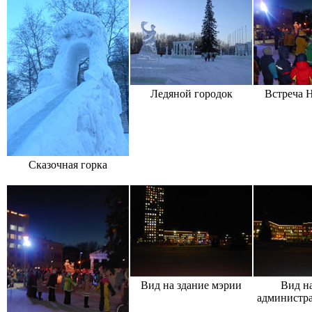
Ледяной городок
Встреча Н
Сказочная горка
Вид на здание мэрии
Вид на
администра