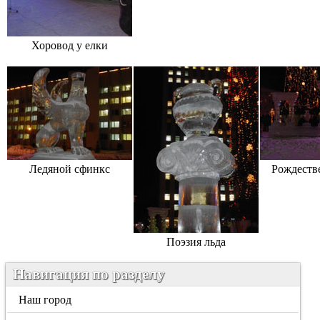
Хоровод у елки
Ледяной сфинкс
Рождестве
Поэзия льда
Навигация по разделу
Наш город