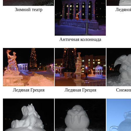
Зимний театр
Ледяно
Античная колоннада
Ледяная Греция
Ледяная Греция
Снежны