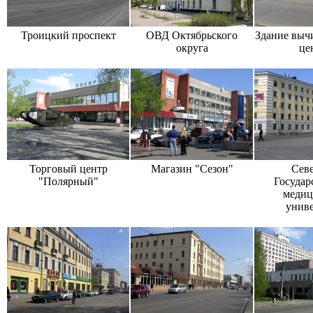
Троицкий проспект
ОВД Октябрьского
Здание выч
округа
це
Торговый центр
Магазин "Сезон"
Сев
"Полярный"
Государ
медиц
униве