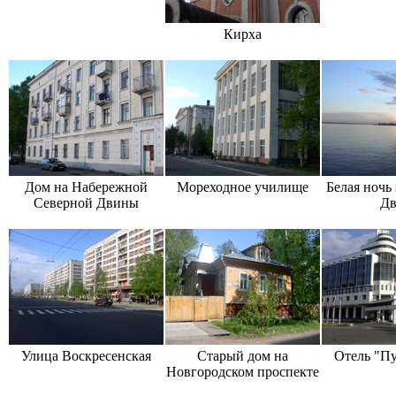
Кирха
Дом на Набережной
Мореходное училище
Белая ночь
Северной Двины
Дв
Улица Воскресенская
Старый дом на
Отель "Пу
Новгородском проспекте