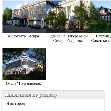
Кинотеатр "Искра"
Здание на Набережной
Старый д
Северной Двины
Советских 
Отель "Пур-наволок"
Навигация по разделу
Наш город