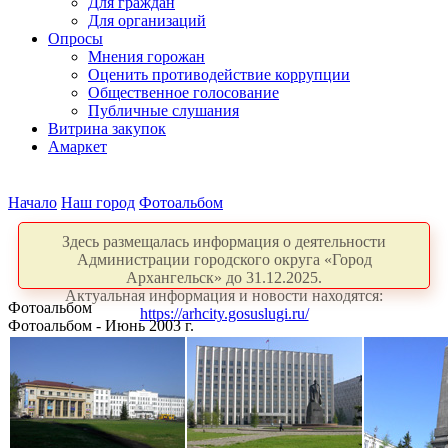
Для граждан
Для организаций
Опросы
Мнения горожан
Оценить противодействие коррупции
Общественное голосование
Публичные слушания
Витрина закупок
Амаркет
Начало
Наш город
Фотоальбом
Здесь размещалась информация о деятельности
Администрации городского округа «Город
Архангельск» до 31.12.2025.
Актуальная информация и новости находятся:
Фотоальбом
https://arhcity.gosuslugi.ru/
Фотоальбом - Июнь 2003 г.