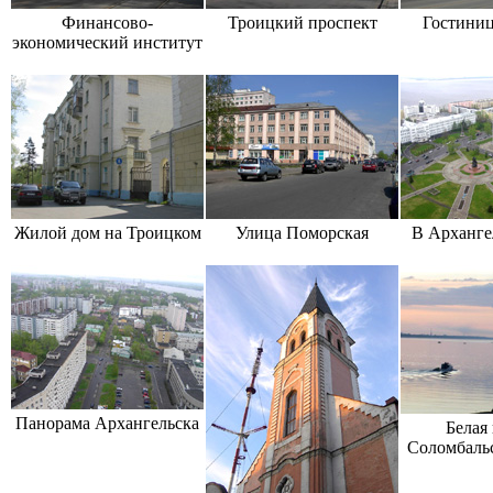
Финансово-
Троицкий проспект
Гостиниц
экономический институт
Жилой дом на Троицком
Улица Поморская
В Арханге
Панорама Архангельска
Белая 
Соломбальс