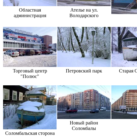
Областная
Ателье на ул.
администрация
Володарского
Торговый центр
Петровский парк
Старая 
"Полюс"
Новый район
Соломбалы
Соломбальская сторона