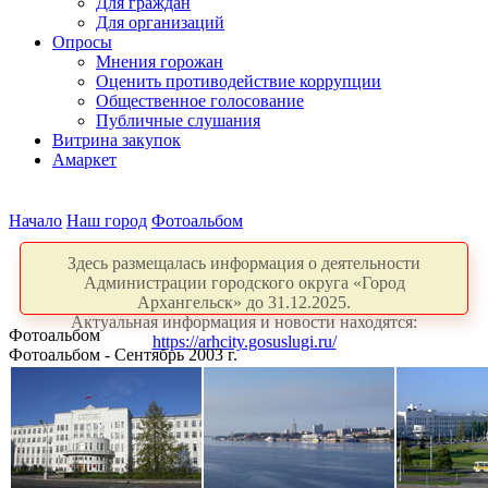
Для граждан
Для организаций
Опросы
Мнения горожан
Оценить противодействие коррупции
Общественное голосование
Публичные слушания
Витрина закупок
Амаркет
Начало
Наш город
Фотоальбом
Здесь размещалась информация о деятельности
Администрации городского округа «Город
Архангельск» до 31.12.2025.
Актуальная информация и новости находятся:
Фотоальбом
https://arhcity.gosuslugi.ru/
Фотоальбом - Сентябрь 2003 г.