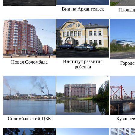
Вид на Архангельск
Площад
Институт развития
Новая Соломбала
Городс
ребенка
Соломбальский ЦБК
Кузнечев