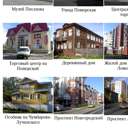
Музей Писахова
Централ
Улица Поморская
тор
Деревянный дом
Жилой дом 
Торговый центр на
Ломо
Поморской
Особняк на Чумбарова-
Проспект Новгородский
Проспект 
Лучинского