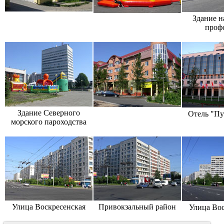
Здание н
проф
Здание Северного
Отель "Пу
морского пароходства
Улица Воскресенская
Привокзальный район
Улица Вос