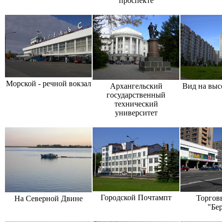
проспекте
Морской - речной вокзал
Архангельский
Вид на выс
государственный
технический
университет
Городской Почтампт
Торгов
На Северной Двине
"Бер