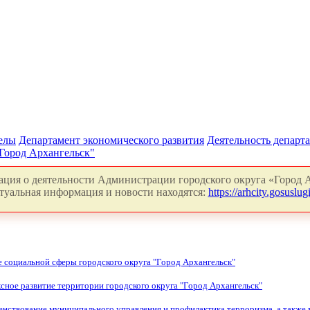
делы
Департамент экономического развития
Деятельность департ
Город Архангельск"
ция о деятельности Администрации городского округа «Город А
туальная информация и новости находятся:
https://arhcity.gosuslugi
 социальной сферы городского округа "Город Архангельск"
ное развитие территории городского округа "Город Архангельск"
ствование муниципального управления и профилактика терроризма, а также м