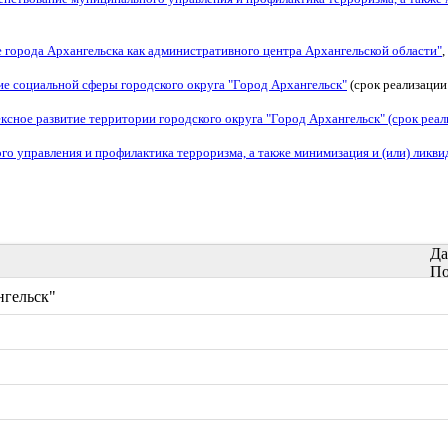
 города Архангельска как административного центра Архангельской области"
,
е социальной сферы городского округа "Город Архангельск"
(срок реализации
сное развитие территории городского округа "Город Архангельск"
(срок реал
 управления и профилактика терроризма, а также минимизация и (или) ликви
Да
По
нгельск"