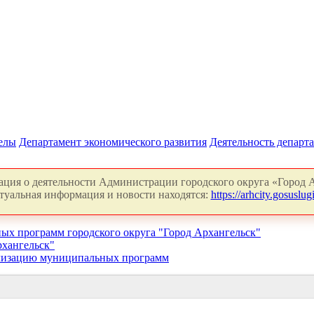
делы
Департамент экономического развития
Деятельность департ
ция о деятельности Администрации городского округа «Город А
туальная информация и новости находятся:
https://arhcity.gosuslugi
ых программ городского округа "Город Архангельск"
хангельск"
ализацию муниципальных программ