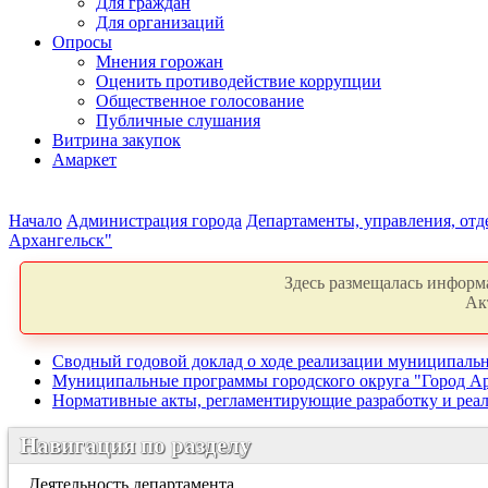
Для граждан
Для организаций
Опросы
Мнения горожан
Оценить противодействие коррупции
Общественное голосование
Публичные слушания
Витрина закупок
Амаркет
Начало
Администрация города
Департаменты, управления, от
Архангельск"
Здесь размещалась информа
Ак
Сводный годовой доклад о ходе реализации муниципальн
Муниципальные программы городского округа "Город Ар
Нормативные акты, регламентирующие разработку и ре
Навигация по разделу
Деятельность департамента