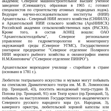
академия; Северное машиностроительное высшее учебное
заведение (Севмашвтуз; образован в 1965 г.; готовит
специалистов по строительству атомных подводных лодок).
Ведущие научно-исследовательские институты (НИИ)
Архангельска - Северный НИИ лесного хозяйства (СНИИЛХ)
и Архангельский НИИ сельского хозяйства (АрхНИИСХ)
Российской академии сельскохозяйственных наук (РАСХН).
Кроме того, в состав АОНЦ вошли: ОАО
"Архангельскгеолдобыча", Северное региональное
управление по гидрометеорологии и мониторингу
окружающей среды (Северное УГМС), Государственное
унитарное предприятие "Северное отделение Полярного
НИИ морского рыбного хозяйства и океанографии имени
Н.М.Книповича" ("Северное отделение ПИНРО").
Архангельское мореходное училище - старейшее в стране
(основано в 1781 г.).
Любители театрального искусства и музыки могут побывать
на спектаклях Драматического театра им. М. В. Ломоносова
(пр. Троицкий, 43), посетить молодежный театр-студию В.
Попова (пр. Троицкий, 91) или Театр кукол (пр.Троицкий, 5),
побывать на выступлениях Государственного академического
Северного русского народного хора (ул. Народная, 3),
камерного оркестра, любительской хоровой капеллы или