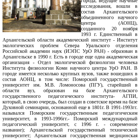
города, ведущие научные
исследования, вошли в
состав Архангельского
объединенного научного
центра (АОНЦ),
созданного 20 ноября
1993 г. Единственный в
Архангельской области академический институт - Институт
экологических проблем Севера Уральского отделения
Российской академии наук (ИЭПС УрО РАН) - образован в
Архангельске в 1990 г. Есть в городе еще одна академическая
организация - Отдел экологической физиологии человека
Института физиологии Коми научного центра УрО РАН. В
городе имеется несколько крупных вузов, также вошедших в
состав АОНЦ, в том числе: Поморский государственный
университет им. М.В. Ломоносова (ПГУ), старейший в
области вуз, образован на базе Архангельского
государственного педагогического института- АГПИ,
который, в свою очередь, был создан в советское время на базе
Духовной семинарии, основанной еще в 1801г. В 1991-1993гг.
назывался Поморским государственным педагогическим
университет, в 1993-1996гг.- Поморский международный
педагогический университет, с 1996 г. - современное
название); Архангельский государственный технический
университет; Архангельская государственная медицинская