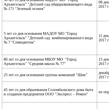
08 де
Архангельск" "Детский сад общеразвивающего вида
2017 
№ 171 "Зеленый огонек"
5 лет со дня основания МАДОУ МО "Город
11 де
Архангельск" "Детский сад комбинированного вида
2017 
№ 7 "Семицветик"
80 лет со дня основания МБОУ МО "Город
15 де
Архангельск" "Средняя школа № 77"
2017 
декаб
25 лет со дня основания группы компаний "Шик"
2017 
45 лет со дня образования Соломбальского дома быта
не оп
и создания предприятия ООО "Экспресс – Ремпо"