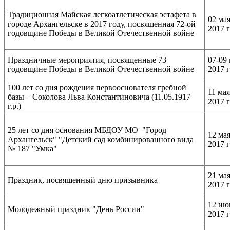
Традиционная Майская легкоатлетическая эстафета в
02 ма
городе Архангельске в 2017 году, посвященная 72-ой
2017 
годовщине Победы в Великой Отечественной войне
Праздничные мероприятия, посвященные 73
07-09
годовщине Победы в Великой Отечественной войне
2017 
100 лет со дня рождения первооснователя гребной
11 мая
базы – Соколова Льва Константиновича (11.05.1917
2017 
г.р.)
25 лет со дня основания МБДОУ МО "Город
12 ма
Архангельск" "Детский сад комбинированного вида
2017 
№ 187 "Умка"
21 ма
Праздник, посвященный дню призывника
2017 
12 ию
Молодежный праздник "День России"
2017 