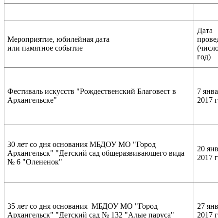
Дата
Мероприятие, юбилейная дата
прове
или памятное событие
(число
год)
Фестиваль искусств "Рождественский Благовест в
7 янв
Архангельске"
2017 
30 лет со дня основания МБДОУ МО "Город
20 ян
Архангельск" "Детский сад общеразвивающего вида
2017 
№ 6 "Олененок"
35 лет со дня основания МБДОУ МО "Город
27 ян
Архангельск" "Детский сад № 132 "Алые паруса"
2017 