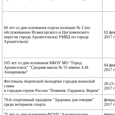
60 лет со дня основания отдела полиции № 2 (по
обслуживанию Исакогорского и Цигломенского
02 фе
округов города Архангельска) УМВД по городу
2017 
Архангельску
105 лет со дня основания МБОУ МО "Город
04 фе
Архангельск" "Средняя школа № 55 имени А.И.
2017 
Анощенкова"
Фестиваль творческой молодёжи городов воинской
20-23
славы
2017 
и городов-героев России "Помним. Гордимся. Верим"
79-й спортивный праздник "Здоровье для северян"
февра
среди ветеранов спорта
2017 
75 лет со дня основания ФГУП "Архангельское
февра