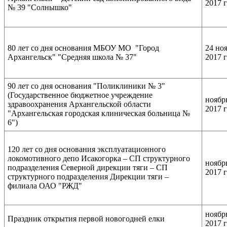
2017 
№ 39 "Солнышко"
80 лет со дня основания МБОУ МО "Город
24 но
Архангельск" "Средняя школа № 37"
2017 
90 лет со дня основания "Поликлиники № 3"
(Государственное бюджетное учреждение
ноябр
здравоохранения Архангельской области
2017 
"Архангельская городская клиническая больница №
6")
120 лет со дня основания эксплуатационного
локомотивного депо Исакогорка – СП структурного
ноябр
подразделения Северной дирекции тяги – СП
2017 
структурного подразделения Дирекции тяги –
филиала ОАО "РЖД"
ноябр
Праздник открытия первой новогодней елки
2017 