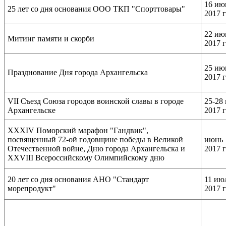
16 ию
25 лет со дня основания ООО ТКП "Спорттовары"
2017 
22 ию
Митинг памяти и скорби
2017 
25 ию
Празднование Дня города Архангельска
2017 
VII Съезд Союза городов воинской славы в городе
25-28
Архангельске
2017 
XXXIV Поморский марафон "Гандвик",
посвященный 72-ой годовщине победы в Великой
июнь
Отечественной войне, Дню города Архангельска и
2017 
XXVIII Всероссийскому Олимпийскому дню
20 лет со дня основания АНО "Стандарт
11 ию
морепродукт"
2017 