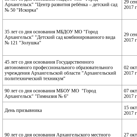
29 се
Архангельск" "Центр развития ребёнка – детский сад
2017 
№ 50 "Искорка"
35 лет со дня основания МБДОУ МО "Город
29 се
Архангельск" "Детский сад комбинированного вида
2017 
№ 121 "Золушка"
45 лет со дня основания Государственного
автономного профессионального образовательного
02 ок
учреждения Архангельской области "Архангельский
2017 
политехнический техникум"
90 лет со дня основания МБОУ МО "Город
07 ок
Архангельск" "Гимназия № 6"
2017 
15 ок
День призывника
2017 
90 лет со дня основания Архангельского местного
27 ок