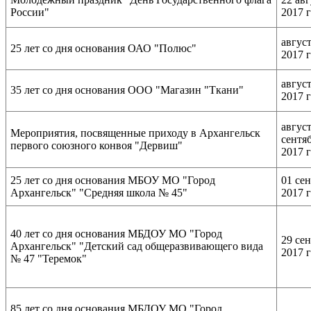
России"
2017 
авгус
25 лет со дня основания ОАО "Полюс"
2017 
авгус
35 лет со дня основания ООО "Магазин "Ткани"
2017 
август
Мероприятия, посвященные приходу в Архангельск
сентя
первого союзного конвоя "Дервиш"
2017 
25 лет со дня основания МБОУ МО "Город
01 се
Архангельск" "Средняя школа № 45"
2017 
40 лет со дня основания МБДОУ МО "Город
29 се
Архангельск" "Детский сад общеразвивающего вида
2017 
№ 47 "Теремок"
85 лет со дня основания МБДОУ МО "Город