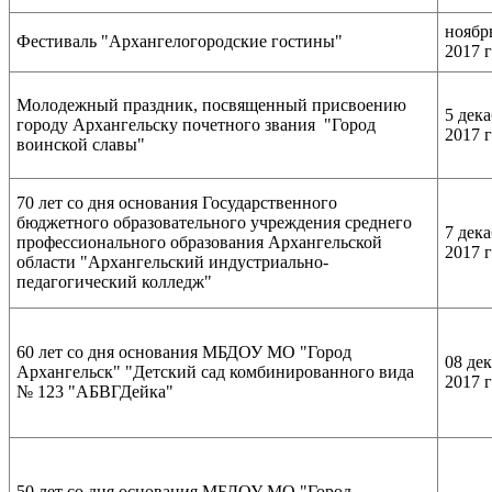
ноябр
Фестиваль "Архангелогородские гостины"
2017 
Молодежный праздник, посвященный присвоению
5 дек
городу Архангельску почетного звания "Город
2017 
воинской славы"
70 лет со дня основания Государственного
бюджетного образовательного учреждения среднего
7 дек
профессионального образования Архангельской
2017 
области "Архангельский индустриально-
педагогический колледж"
60 лет со дня основания МБДОУ МО "Город
08 де
Архангельск" "Детский сад комбинированного вида
2017 
№ 123 "АБВГДейка"
50 лет со дня основания МБДОУ МО "Город