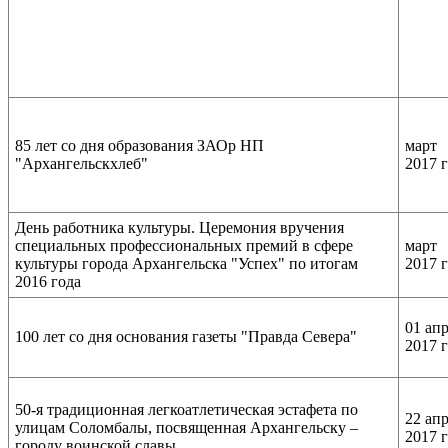
85 лет со дня образования ЗАОр НП
март
"Архангельскхлеб"
2017 
День работника культуры. Церемония вручения
специальных профессиональных премий в сфере
март
культуры города Архангельска "Успех" по итогам
2017 
2016 года
01 ап
100 лет со дня основания газеты "Правда Севера"
2017 
50-я традиционная легкоатлетическая эстафета по
22 ап
улицам Соломбалы, посвященная Архангельску –
2017 
городу воинской славы