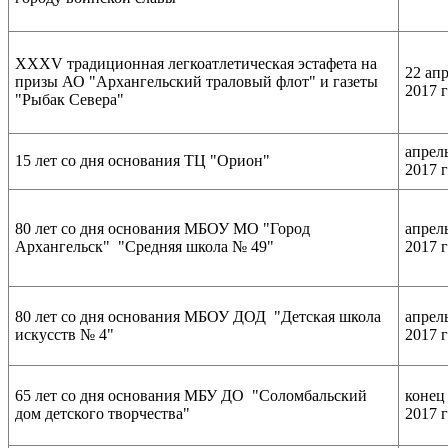
XXXV традиционная легкоатлетическая эстафета на
22 ап
призы АО "Архангельский траловый флот" и газеты
2017 
"Рыбак Севера"
апрел
15 лет со дня основания ТЦ "Орион"
2017 
80 лет со дня основания МБОУ МО "Город
апрел
Архангельск"
"Средняя школа № 49"
2017 
80 лет со дня основания МБОУ ДОД "Детская школа
апрел
искусств № 4"
2017 
65 лет со дня основания МБУ ДО "Соломбальский
конец
дом детского творчества"
2017 