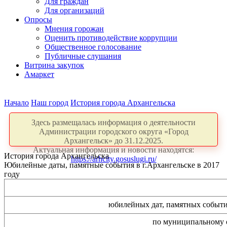
Для граждан
Для организаций
Опросы
Мнения горожан
Оценить противодействие коррупции
Общественное голосование
Публичные слушания
Витрина закупок
Амаркет
Начало
Наш город
История города Архангельска
Здесь размещалась информация о деятельности
Администрации городского округа «Город
Архангельск» до 31.12.2025.
Актуальная информация и новости находятся:
История города Архангельска
https://arhcity.gosuslugi.ru/
Юбилейные даты, памятные события в г.Архангельске в 2017
году
юбилейных дат, памятных событи
по муниципальному 