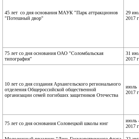
45 лет со дня основания МАУК "Парк аттракционов
29 ию
"Потешный двор"
2017 
75 лет со дня основания ОАО "Соломбальская
31 ию
типография"
2017 
10 лет со дня создания Архангельского регионального
июль
отделения Общероссийской общественной
2017 
организации семей погибших защитников Отечества
июль -
75 лет со дня основания Соловецкой школы юнг
2017 
Молодежный праздник "День Государственного флага
22 авг