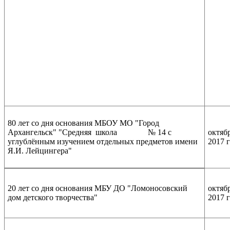
80 лет со дня основания МБОУ МО "Город
Архангельск" "Средняя школа № 14 с
октяб
углублённым изучением отдельных предметов имени
2017 
Я.И. Лейцингера"
20 лет со дня основания МБУ ДО "Ломоносовский
октяб
дом детского творчества"
2017 