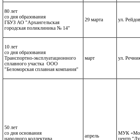
80 лет
со дня образования
29 марта
ул. Рейдов
ГБУЗ АО "Архангельская
городская поликлиника № 14"
10 лет
со дня образования
Транспортно-эксплуатационного
март
ул. Речник
сплавного участка ООО
"Беломорская сплавная компания"
50 лет
со дня основания
МУК «Мол
апрель
народного коллектива
центр "Лу