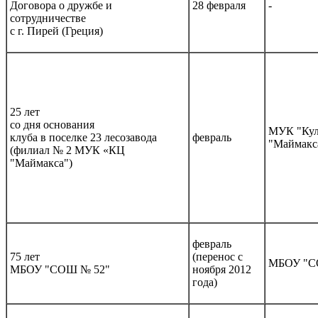
Договора о дружбе и
28 февраля
-
сотрудничестве
с г. Пирей (Греция)
25 лет
со дня основания
МУК "Кул
клуба в поселке 23 лесозавода
февраль
"Маймакс
(филиал № 2 МУК «КЦ
"Маймакса")
февраль
75 лет
(перенос с
МБОУ "С
МБОУ "СОШ № 52"
ноября 2012
года)