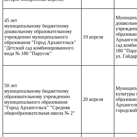
Муниципа
45 лет
дошкольно
муниципальному бюджетному
учрежден
дошкольному образовательному
образован
учреждению муниципального
19 апреля
Архангел
образования "Город Архангельск"
сад комб
"Детский сад комбинированного
180 "Пару
вида № 180 "Парусок"
ул. Гайдар
50 лет
Муниципа
муниципальному бюджетному
культуры
образовательному учреждению
20 апреля
образован
муниципального образования
Архангел
"Город Архангельск" "Средняя
городской
общеобразовательная школа № 2"