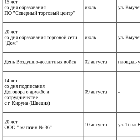
15 лет
со дня образования
июль
ул. Выуче
ПО "Северный торговый центр"
20 лет
со дня образования торговой сети
июль
ул. Выуче
"Дом"
День Воздушно-десантных войск
02 августа
площадь у
14 лет
со дня подписания
Договора о дружбе и
09 августа
-
сотрудничестве
с г. Кируна (Швеция)
20 лет
10 августа
ул. Тыко 
ООО " магазин № 36"