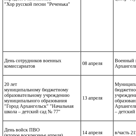
"Хор русской песни "Реченька"
День сотрудников военных
Военный 
08 апреля
комиссариатов
Архангел
20 лет
Муниципа
муниципальному бюджетному
бюджетное
образовательному учреждению
учрежден
13 апреля
муниципального образования
образован
"Город Архангельск" "Начальная
Архангель
школа – детский сад № 77"
– детский
День войск ПВО
14 апреля
в/часть 2
(второе воскресенье апреля)