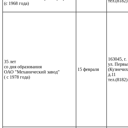
тел.(8182)
(с 1968 года)
163045, г.
35 лет
ул. Первы
со дня образования
15 февраля
(Кузнечих
ОАО "Механический завод"
д.11
( с 1978 года)
тел.(8182)