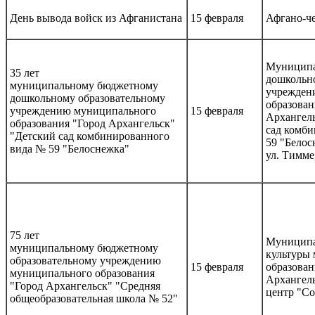
День вывода войск из Афганистана
15 февраля
Афгано-ч
Муниципа
35 лет
дошкольно
муниципальному бюджетному
учрежден
дошкольному образовательному
образован
учреждению муниципального
15 февраля
Архангел
образования "Город Архангельск"
сад комб
"Детский сад комбинированного
59 "Белос
вида № 59 "Белоснежка"
ул. Тимме,
75 лет
Муниципа
муниципальному бюджетному
культуры
образовательному учреждению
15 февраля
образован
муниципального образования
Архангел
"Город Архангельск" "Средняя
центр "С
общеобразовательная школа № 52"