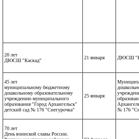
20 лет
21 января
ДЮСШ "К
ДЮСШ "Каскад"
45 лет
Муниципа
муниципальному бюджетному
дошкольно
дошкольному образовательному
учрежден
25 января
учреждению муниципального
образован
образования "Город Архангельск"
Архангел
детский сад № 176 "Снегурочка"
№ 176 "С
70 лет
День воинской славы России.