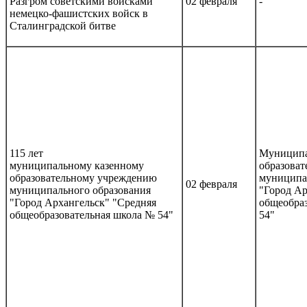
Разгром советскими войсками
02 февраля
-
немецко-фашистских войск в
Сталинградской битве
115 лет
Муниципа
муниципальному казенному
образоват
образовательному учреждению
муниципа
02 февраля
муниципального образования
"Город Ар
"Город Архангельск" "Средняя
общеобра
общеобразовательная школа № 54"
54"