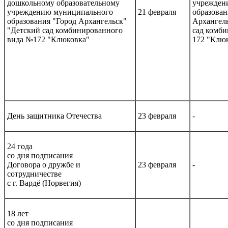
дошкольному образовательному
учрежден
учреждению муниципального
21 февраля
образован
образования "Город Архангельск"
Архангел
"Детский сад комбинированного
сад комб
вида №172 "Клюковка"
172 "Клю
День защитника Отечества
23 февраля
-
24 года
со дня подписания
Договора о дружбе и
23 февраля
-
сотрудничестве
с г. Вардё (Норвегия)
18 лет
со дня подписания