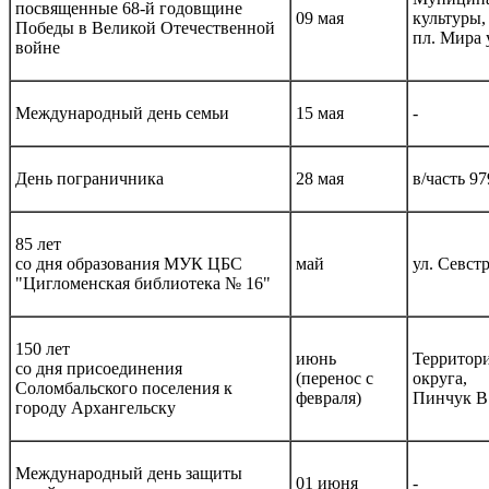
посвященные 68-й годовщине
09 мая
культуры,
Победы в Великой Отечественной
пл. Мира 
войне
Международный день семьи
15 мая
-
День пограничника
28 мая
в/часть 97
85 лет
со дня образования МУК ЦБС
май
ул. Севстр
"Цигломенская библиотека № 16"
150 лет
июнь
Территор
со дня присоединения
(перенос с
округа,
Соломбальского поселения к
февраля)
Пинчук В
городу Архангельску
Международный день защиты
01 июня
-