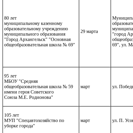
80 лет
Муниципа
муниципальному казенному
образоват
образовательному учреждению
муниципа
29 марта
муниципального образования
"город Ар
"Город Архангельск" "Основная
общеобра
общеобразовательная школа № 69"
69", ул. М
95 лет
МБОУ "Средняя
общеобразовательная школа № 59
март
ул. Победы
имени героя Советского
Союза М.Е. Родионова"
105 лет
МУП "Спецавтохозяйство по
март
ул. П. Усо
уборке города"