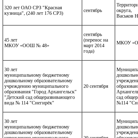
Территор
320 лет ОАО СРЗ "Красная
сентябрь
округа,
кузница", (240 лет 176 СРЗ)
Васьков Н
сентябрь
45 лет
(перенос на
МКОУ «О
МКОУ «ООШ № 48»
март 2014
года)
30 лет
Муниципа
муниципальному бюджетному
дошкольно
дошкольному образовательному
учрежден
учреждению муниципального
20 сентября
образован
образования "Город Архангельск"
Архангел
"Детский сад общеразвивающего
сад обще
вида № 114 "Снегирёк"
№114 "Сн
30 лет
Муниципа
муниципальному бюджетному
дошкольно
дошкольному образовательному
учрежден
учреждению муниципального
20 сентября
образован