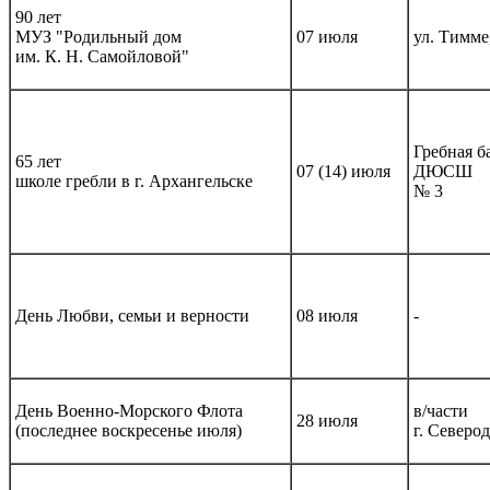
90 лет
МУЗ "Родильный дом
07 июля
ул. Тимме
им. К. Н. Самойловой"
Гребная 
65 лет
07 (14) июля
ДЮСШ
школе гребли в г. Архангельске
№ 3
День Любви, семьи и верности
08 июля
-
День Военно-Морского Флота
в/части
28 июля
(последнее воскресенье июля)
г. Северо