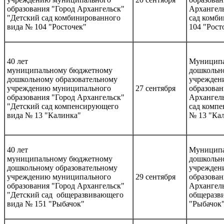
образования "Город Архангельск"
Архангел
"Детский сад комбинированного
сад комб
вида № 104 "Росточек"
104 "Рост
40 лет
Муниципа
муниципальному бюджетному
дошкольно
дошкольному образовательному
учрежден
учреждению муниципального
27 сентября
образован
образования "Город Архангельск"
Архангел
"Детский сад компенсирующего
сад комп
вида № 13 "Калинка"
№ 13 "Ка
40 лет
Муниципа
муниципальному бюджетному
дошкольно
дошкольному образовательному
учрежден
учреждению муниципального
29 сентября
образован
образования "Город Архангельск"
Архангель
"Детский сад общеразвивающего
общеразв
вида № 151 "Рыбачок"
"Рыбачок