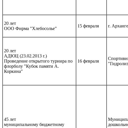
20 лет
15 февраля
г. Арханге
ООО Фирма "Хлебосолье"
20 лет
АДЮЦ (23.02.2013 г.)
Спортивн
Проведение открытого турнира по
16 февраля
"Гидроли
флорболу "Кубок памяти А.
Коркина"
45 лет
Муниципа
муниципальному бюджетному
дошкольно