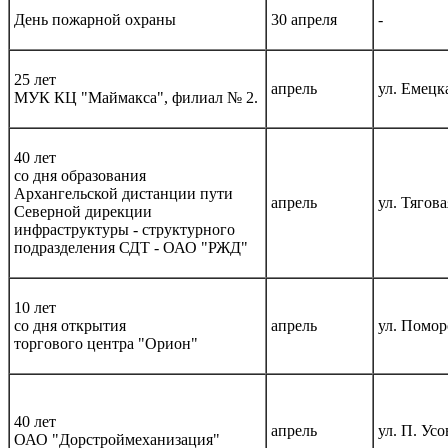
День пожарной охраны
30 апреля
-
25 лет
апрель
ул. Емецка
МУК КЦ "Маймакса", филиал № 2.
40 лет
со дня образования
Архангельской дистанции пути
апрель
ул. Тяговая
Северной дирекции
инфраструктуры - структурного
подразделения СДТ - ОАО "РЖД"
10 лет
со дня открытия
апрель
ул. Помор
торгового центра "Орион"
40 лет
апрель
ул. П. Усо
ОАО "Дорстроймеханизация"