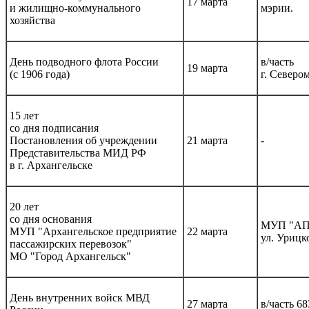
17 марта
и жилищно-коммунального
мэрии.
хозяйства
День подводного флота России
в/часть
19 марта
(с 1906 года)
г. Северо
15 лет
со дня подписания
Постановления об учреждении
21 марта
-
Представительства МИД РФ
в г. Архангельске
20 лет
со дня основания
МУП "А
МУП "Архангельское предприятие
22 марта
ул. Урицко
пассажирских перевозок"
МО "Город Архангельск"
День внутренних войск МВД
27 марта
в/часть 68