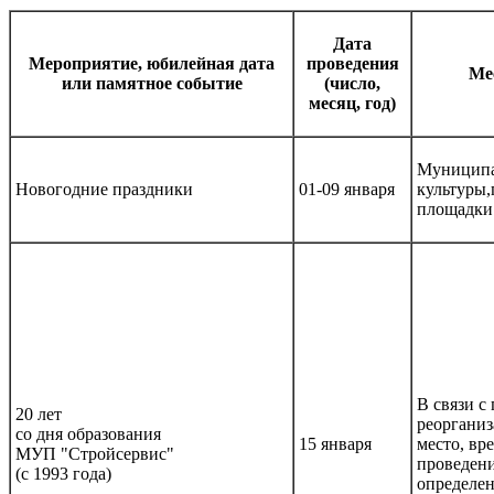
Дата
Мероприятие, юбилейная дата
проведения
Ме
или памятное событие
(число,
месяц, год)
Муниципа
Новогодние праздники
01-09 января
культуры,
площадки
В связи с
20 лет
реорганиз
со дня образования
15 января
место, вр
МУП "Стройсервис"
проведени
(с 1993 года)
определе