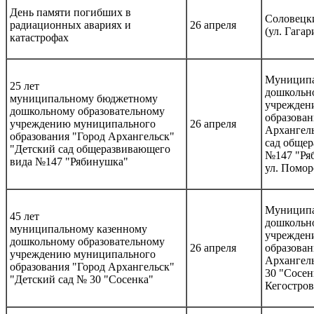
День памяти погибших в
Соловецк
радиационных авариях и
26 апреля
(ул. Гагар
катастрофах
Муниципа
25 лет
дошкольно
муниципальному бюджетному
учрежден
дошкольному образовательному
образован
учреждению муниципального
26 апреля
Архангел
образования "Город Архангельск"
сад обще
"Детский сад общеразвивающего
№147 "Ря
вида №147 "Рябинушка"
ул. Поморс
Муниципа
45 лет
дошкольно
муниципальному казенному
учрежден
дошкольному образовательному
26 апреля
образован
учреждению муниципального
Архангель
образования "Город Архангельск"
30 "Сосен
"Детский сад № 30 "Сосенка"
Кегостров