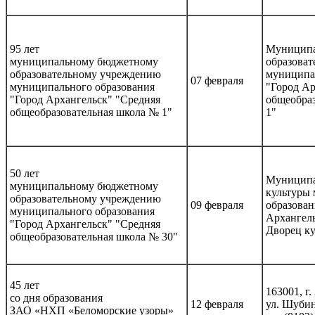
95 лет
Муниципа
муниципальному бюджетному
образоват
образовательному учреждению
муниципа
07 февраля
муниципального образования
"Город Ар
"Город Архангельск" "Средняя
общеобра
общеобразовательная школа № 1"
1"
50 лет
Муниципа
муниципальному бюджетному
культуры
образовательному учреждению
09 февраля
образован
муниципального образования
Архангел
"Город Архангельск" "Средняя
Дворец к
общеобразовательная школа № 30"
45 лет
163001, г.
со дня образования
12 февраля
ул. Шубин
ЗАО «НХП «Беломорские узоры»