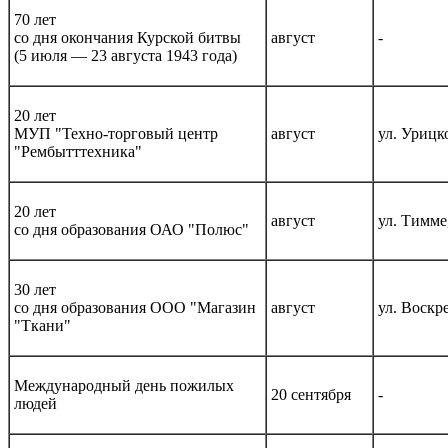
70 лет
со дня окончания Курской битвы
август
-
(5 июля — 23 августа 1943 года)
20 лет
МУП "Техно-торговый центр
август
ул. Урицко
"Рембытттехника"
20 лет
август
ул. Тимме,
со дня образования ОАО "Полюс"
30 лет
со дня образования ООО "Магазин
август
ул. Воскре
"Ткани"
Международный день пожилых
20 сентября
-
людей