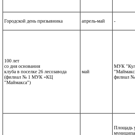
Городской день призывника
апрель-май
-
100 лет
со дня основания
МУК "Кул
клуба в поселке 26 лесозавода
май
"Маймакс
(филиал № 1 МУК «КЦ
филиал №
"Маймакса")
Площадь 
муниципа