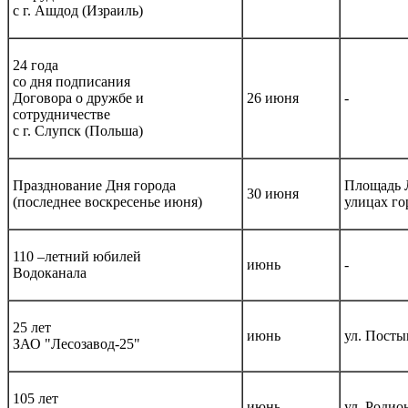
с г. Ашдод (Израиль)
24 года
со дня подписания
Договора о дружбе и
26 июня
-
сотрудничестве
с г. Слупск (Польша)
Празднование Дня города
Площадь 
30 июня
(последнее воскресенье июня)
улицах го
110 –летний юбилей
июнь
-
Водоканала
25 лет
июнь
ул. Посты
ЗАО "Лесозавод-25"
105 лет
июнь
ул. Родио