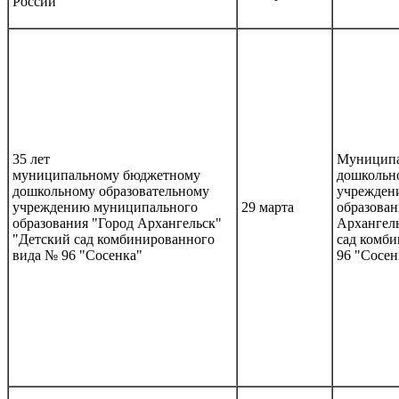
России
35 лет
Муниципа
муниципальному бюджетному
дошкольно
дошкольному образовательному
учрежден
учреждению муниципального
29 марта
образован
образования "Город Архангельск"
Архангел
"Детский сад комбинированного
сад комб
вида № 96 "Сосенка"
96 "Сосен