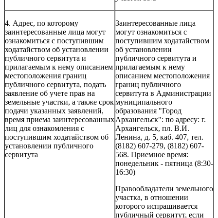
4. Адрес, по которому
Заинтересованные лица
заинтересованные лица могут
могут ознакомиться с
ознакомиться с поступившим
поступившим ходатайством
ходатайством об установлении
об установлении
публичного сервитута и
публичного сервитута и
прилагаемым к нему описанием
прилагаемым к нему
местоположения границ
описанием местоположения
публичного сервитута, подать
границ публичного
заявление об учете прав на
сервитута в Администрации
земельные участки, а также срок
муниципального
подачи указанных заявлений,
образования "Город
время приема заинтересованных
Архангельск": по адресу: г.
лиц для ознакомления с
Архангельск, пл. В.И.
поступившим ходатайством об
Ленина, д. 5, каб. 407, тел.
установлении публичного
(8182) 607-279, (8182) 607-
сервитута
568. Приемное время:
понедельник - пятница (8:30-
16:30)
Правообладатели земельного
участка, в отношении
которого испрашивается
публичный сервитут, если