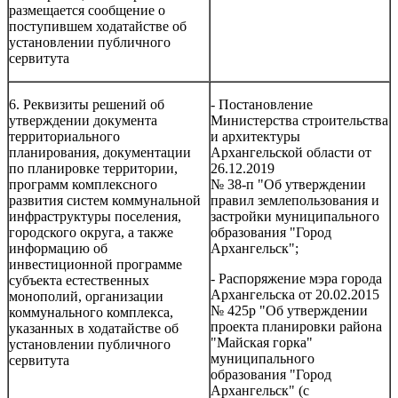
размещается сообщение о
поступившем ходатайстве об
установлении публичного
сервитута
6. Реквизиты решений об
- Постановление
утверждении документа
Министерства строительства
территориального
и архитектуры
планирования, документации
Архангельской области от
по планировке территории,
26.12.2019
программ комплексного
№ 38-п "Об утверждении
развития систем коммунальной
правил землепользования и
инфраструктуры поселения,
застройки муниципального
городского округа, а также
образования "Город
информацию об
Архангельск";
инвестиционной программе
- Распоряжение мэра города
субъекта естественных
Архангельска от 20.02.2015
монополий, организации
№ 425р "Об утверждении
коммунального комплекса,
проекта планировки района
указанных в ходатайстве об
"Майская горка"
установлении публичного
муниципального
сервитута
образования "Город
Архангельск" (с