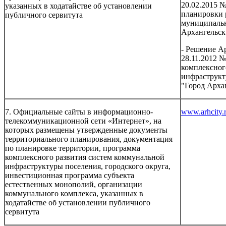
20.02.2015 
указанных в ходатайстве об установлении
планировки 
публичного сервитута
муниципальн
Архангельск
- Решение А
28.11.2012 
комплексног
инфраструкт
"Город Архан
7. Официальные сайты в информационно-
www.arhcity.
телекоммуникационной сети «Интернет», на
которых размещены утвержденные документы
территориального планирования, документация
по планировке территории, программа
комплексного развития систем коммунальной
инфраструктуры поселения, городского округа,
инвестиционная программа субъекта
естественных монополий, организации
коммунального комплекса, указанных в
ходатайстве об установлении публичного
сервитута