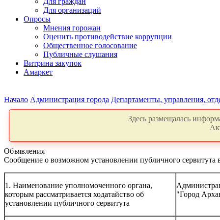
Для граждан
Для организаций
Опросы
Мнения горожан
Оценить противодействие коррупции
Общественное голосование
Публичные слушания
Витрина закупок
Амаркет
Начало
Администрация города
Департаменты, управления, от
Здесь размещалась информа
Ак
Объявления
Сообщение о возможном установлении публичного сервитута в 
1. Наименование уполномоченного органа,
Администрац
которым рассматривается ходатайство об
"Город Арха
установлении публичного сервитута