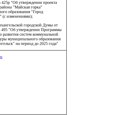
№ 425р "Об утверждении проекта
района "Майская горка"
ого образования "Город
" (с изменениями);
рхангельской городской Думы от
№ 495 "Об утверждении Программы
о развития систем коммунальной
уры муниципального образования
гельск" на период до 2025 года"
ru