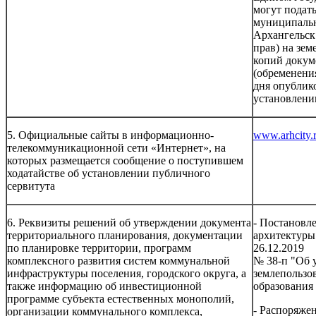
могут подат
муниципальн
Архангельск"
прав) на зе
копий докум
(обременения
дня опублик
установлени
5. Официальные сайты в информационно-
www.arhcity.
телекоммуникационной сети «Интернет», на
которых размещается сообщение о поступившем
ходатайстве об установлении публичного
сервитута
6. Реквизиты решений об утверждении документа
- Постановл
территориального планирования, документации
архитектуры
по планировке территории, программ
26.12.2019
комплексного развития систем коммунальной
№ 38-п "Об 
инфраструктуры поселения, городского округа, а
землепользо
также информацию об инвестиционной
образования
программе субъекта естественных монополий,
- Распоряжен
организации коммунального комплекса,