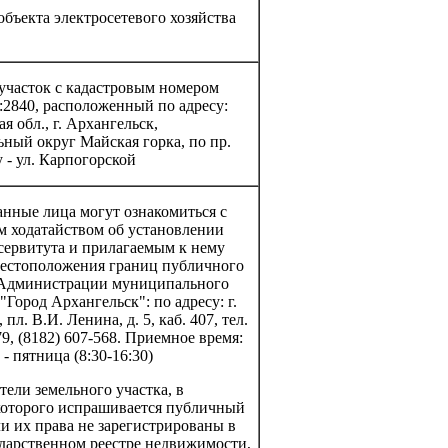
бъекта электросетевого хозяйства
 участок с кадастровым номером
:2840, расположенный по адресу:
я обл., г. Архангельск,
ьный округ Майская горка, по пр.
 - ул. Карпогорской
анные лица могут ознакомиться с
 ходатайством об установлении
сервитута и прилагаемым к нему
естоположения границ публичного
 Администрации муниципального
"Город Архангельск": по адресу: г.
пл. В.И. Ленина, д. 5, каб. 407, тел.
79, (8182) 607-568. Приемное время:
- пятница (8:30-16:30)
ели земельного участка, в
оторого испрашивается публичный
ли их права не зарегистрированы в
дарственном реестре недвижимости,