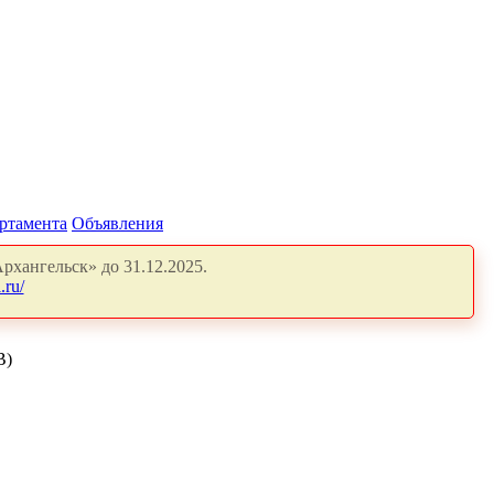
артамента
Объявления
рхангельск» до 31.12.2025.
.ru/
В)