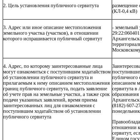
2. Цель установления публичного сервитута
размещение о
(КЛ-0,4 кВ)
3. Адрес или иное описание местоположения
- земельный
земельного участка (участков), в отношении
29:22:060401
которого испрашивается публичный сервитут
Архангельска
территориал
Московскому
4. Адрес, по которому заинтересованные лица
Заинтересов
могут ознакомиться с поступившим ходатайством
поступившим
об установлении публичного сервитута и
публичного 
прилагаемым к нему описанием местоположения
описанием м
границ публичного сервитута, подать заявление
сервитута в
об учете прав на земельные участки, а также срок
образования 
подачи указанных заявлений, время приема
Архангельск, 
заинтересованных лиц для ознакомления с
(8182) 607-2
поступившим ходатайством об установлении
понедельник 
публичного сервитута
Правообладат
отношении к
сервитут, ес
Едином госу