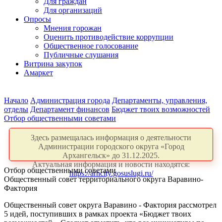
Для граждан
Для организаций
Опросы
Мнения горожан
Оценить противодействие коррупции
Общественное голосование
Публичные слушания
Витрина закупок
Амаркет
Начало
Администрация города
Департаменты, управления,
отделы
Департамент финансов
Бюджет твоих возможностей
Отбор общественными советами
Здесь размещалась информация о деятельности
Администрации городского округа «Город
Архангельск» до 31.12.2025.
Актуальная информация и новости находятся:
Отбор общественными советами
https://arhcity.gosuslugi.ru/
Общественный совет территориального округа Варавино-
Фактория
Общественный совет округа Варавино - Фактория рассмотрел
5 идей, поступивших в рамках проекта «Бюджет твоих