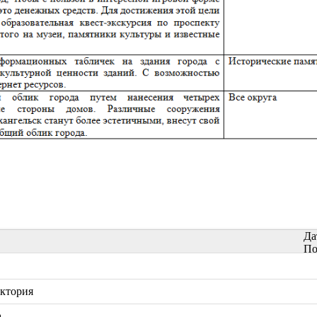
Да
По
актория
а