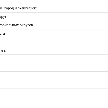
я "город Архангельск"
круга
ториальных округов
уга
уга