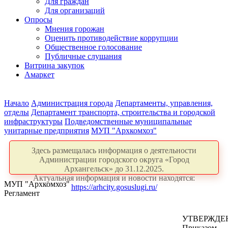
Для граждан
Для организаций
Опросы
Мнения горожан
Оценить противодействие коррупции
Общественное голосование
Публичные слушания
Витрина закупок
Амаркет
Начало
Администрация города
Департаменты, управления,
отделы
Департамент транспорта, строительства и городской
инфраструктуры
Подведомственные муниципальные
унитарные предприятия
МУП "Архкомхоз"
Здесь размещалась информация о деятельности
Администрации городского округа «Город
Архангельск» до 31.12.2025.
Актуальная информация и новости находятся:
МУП "Архкомхоз"
https://arhcity.gosuslugi.ru/
Регламент
УТВЕРЖДЕ
Приказом