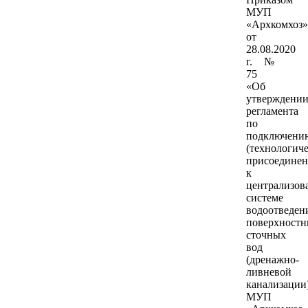
МУП
«Архкомхоз»
от
28.08.2020
г. №
75
«Об
утверждени
регламента
по
подключени
(технологич
присоедине
к
централизов
системе
водоотведен
поверхност
сточных
вод
(дренажно-
ливневой
канализации
МУП