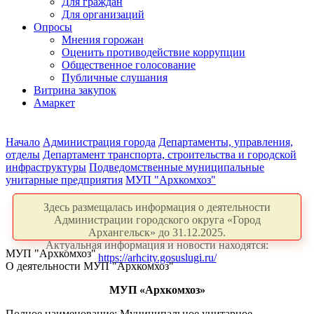
Для граждан
Для организаций
Опросы
Мнения горожан
Оценить противодействие коррупции
Общественное голосование
Публичные слушания
Витрина закупок
Амаркет
Начало
Администрация города
Департаменты, управления,
отделы
Департамент транспорта, строительства и городской
инфраструктуры
Подведомственные муниципальные
унитарные предприятия
МУП "Архкомхоз"
Здесь размещалась информация о деятельности
Администрации городского округа «Город
Архангельск» до 31.12.2025.
Актуальная информация и новости находятся:
МУП "Архкомхоз"
https://arhcity.gosuslugi.ru/
О деятельности МУП "Архкомхоз"
МУП «Архкомхоз»
Полное наименование: Муниципальное унитарное