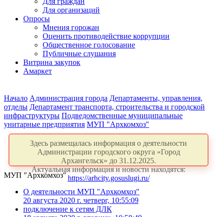
Для граждан
Для организаций
Опросы
Мнения горожан
Оценить противодействие коррупции
Общественное голосование
Публичные слушания
Витрина закупок
Амаркет
Начало
Администрация города
Департаменты, управления,
отделы
Департамент транспорта, строительства и городской
инфраструктуры
Подведомственные муниципальные
унитарные предприятия
МУП "Архкомхоз"
Здесь размещалась информация о деятельности
Администрации городского округа «Город
Архангельск» до 31.12.2025.
Актуальная информация и новости находятся:
МУП "Архкомхоз"
https://arhcity.gosuslugi.ru/
О деятельности МУП "Архкомхоз"
20 августа 2020 г. четверг, 10:55:09
подключение к сетям ДЛК