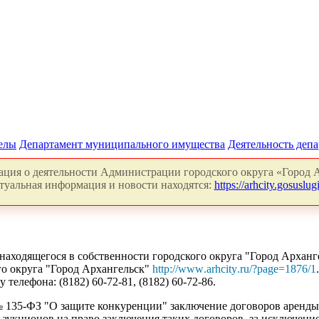
делы
Департамент муниципального имущества
Деятельность деп
ция о деятельности Администрации городского округа «Город А
туальная информация и новости находятся:
https://arhcity.gosuslugi
ходящегося в собственности городского округа "Город Арханге
о округа "Город Архангельск"
http
://
www
.
arhcity
.
ru
/?
page
=1876/1
лефона: (8182) 60-72-81, (8182) 60-72-86.
6 № 135-ФЗ "О защите конкуренции" заключение договоров арен
 аукционов на право заключения таких договоров, за исключени