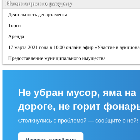
Навигация по разделу
Деятельность департамента
Торги
Аренда
17 марта 2021 года в 10:00 онлайн эфир «Участие в аукцио
Предоставление муниципального имущества
Не убран мусор, яма на
дороге, не горит фонар
Столкнулись с проблемой — сообщите о ней!