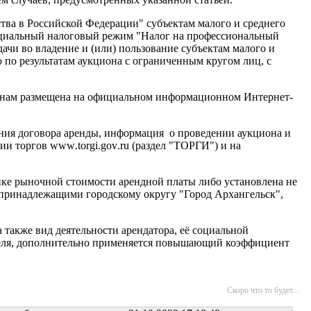
тва в Российской Федерации" субъектам малого и среднего
циальный налоговый режим "Налог на профессиональный
чи во владение и (или) пользование субъектам малого и
 по результатам аукциона с ограниченным кругом лиц, с
данам размещена на официальном информационном Интернет-
ения договора аренды, информация о проведении аукциона и
нии торгов
www
.
torgi
.
gov
.
ru
(раздел "ТОРГИ") и на
енке рыночной стоимости арендной платы либо установлена не
 принадлежащими городскому округу "Город Архангельск",
 также вид деятельности арендатора, её социальной
дателя, дополнительно применяется повышающий коэффициент
Скоро что то будет...