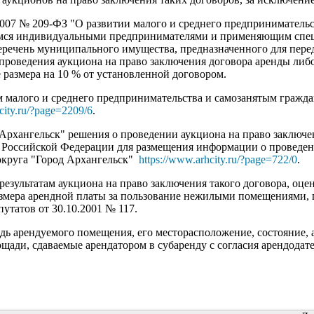
2007 № 209-ФЗ "О развитии малого и среднего предпринимательс
щимся индивидуальными предпринимателями и применяющим спе
ечень муниципального имущества, предназначенного для переда
проведения аукциона на право заключения договора аренды либо
 размера на 10 % от установленной договором.
 малого и среднего предпринимательства и самозанятым граж
city.ru/?page=2209/6
.
 Архангельск" решения о проведении аукциона на право заключ
е Российской Федерации для размещения информации о проведе
округа "Город Архангельск"
https://www.arhcity.ru/?page=722/0
.
результатам аукциона на право заключения такого договора, оц
азмера арендной платы за пользование нежилыми помещениями,
утатов от 30.10.2001 № 117.
дь арендуемого помещения, его месторасположение, состояние, а
лощади, сдаваемые арендатором в субаренду с согласия арендо