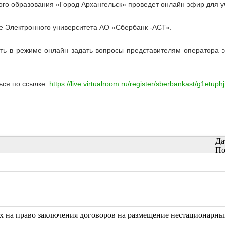
о образования «Город Архангельск» проведет онлайн эфир для уч
те Электронного университета АО «Сбербанк -АСТ».
ть в режиме онлайн задать вопросы представителям оператора э
ься по ссылке:
https://live.virtualroom.ru/register/sberbankast/g1etuphj
Да
По
нах на право заключения договоров на размещение нестационарны