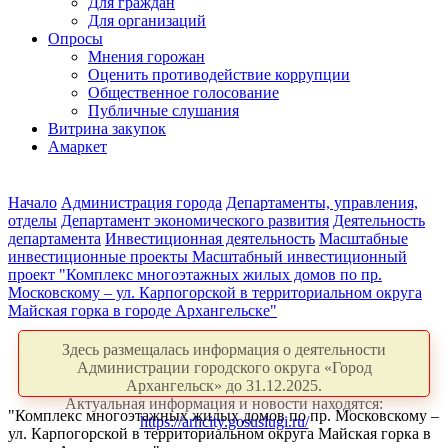
Для граждан
Для организаций
Опросы
Мнения горожан
Оценить противодействие коррупции
Общественное голосование
Публичные слушания
Витрина закупок
Амаркет
Начало
Администрация города
Департаменты, управления,
отделы
Департамент экономического развития
Деятельность
департамента
Инвестиционная деятельность
Масштабные
инвестиционные проекты
Масштабный инвестиционный
проект "Комплекс многоэтажных жилых домов по пр.
Московскому – ул. Карпогорской в территориальном округа
Майская горка в городе Архангельске"
Здесь размещалась информация о деятельности
Администрации городского округа «Город
Архангельск» до 31.12.2025.
Актуальная информация и новости находятся:
"Комплекс многоэтажных жилых домов по пр. Московскому –
https://arhcity.gosuslugi.ru/
ул. Карпогорской в территориальном округа Майская горка в