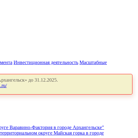
амента
Инвестиционная деятельность
Масштабные
рхангельск» до 31.12.2025.
.ru/
уге Варавино-Фактория в городе Архангельске"
ерриториальном округе Майская горка в городе