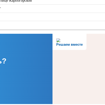
улице Карпогорской"
"
Решаем вместе
ь?