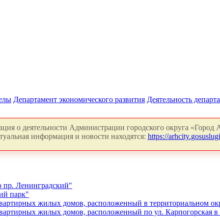
делы
Департамент экономического развития
Деятельность департ
ция о деятельности Администрации городского округа «Город А
туальная информация и новости находятся:
https://arhcity.gosuslugi
 пр. Ленинградский"
ий парк"
артирных жилых домов, расположенный в территориальном окр
ртирных жилых домов, расположенный по ул. Карпогорская в т