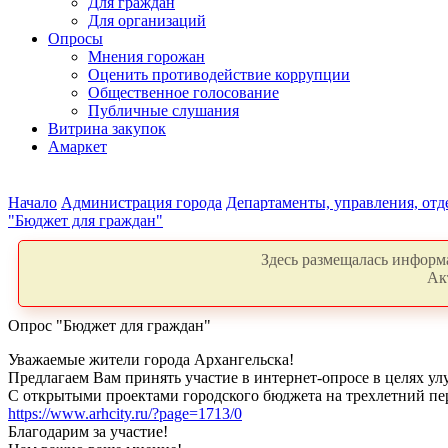
Для граждан
Для организаций
Опросы
Мнения горожан
Оценить противодействие коррупции
Общественное голосование
Публичные слушания
Витрина закупок
Амаркет
Начало
Администрация города
Департаменты, управления, от
"Бюджет для граждан"
Здесь размещалась информа
Ак
Опрос "Бюджет для граждан"
Уважаемые жители города Архангельска!
Предлагаем Вам принять участие в интернет-опросе в целях ул
С открытыми проектами городского бюджета на трехлетний пер
https://www.arhcity.ru/?page=1713/0
Благодарим за участие!