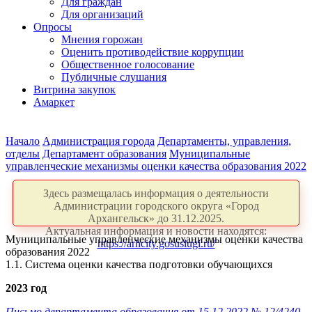
Для граждан
Для организаций
Опросы
Мнения горожан
Оценить противодействие коррупции
Общественное голосование
Публичные слушания
Витрина закупок
Амаркет
Начало
Администрация города
Департаменты, управления,
отделы
Департамент образования
Муниципальные
управленческие механизмы оценки качества образования 2022
Здесь размещалась информация о деятельности
Администрации городского округа «Город
Архангельск» до 31.12.2025.
Актуальная информация и новости находятся:
Муниципальные управленческие механизмы оценки качества
https://arhcity.gosuslugi.ru/
образования 2022
1.1. Система оценки качества подготовки обучающихся
2023 год
Письмо департамента образования от 15.12.2022 № 12/4240