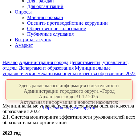
Для граждан
Для организаций
Опросы
Мнения горожан
Оценить противодействие коррупции
Общественное голосование
Публичные слушания
Витрина закупок
Амаркет
Начало
Администрация города
Департаменты, управления,
отделы
Департамент образования
Муниципальные
управленческие механизмы оценки качества образования 2022
Здесь размещалась информация о деятельности
Администрации городского округа «Город
Архангельск» до 31.12.2025.
Актуальная информация и новости находятся:
Муниципальные управленческие механизмы оценки качества
https://arhcity.gosuslugi.ru/
образования 2022
2.1. Система мониторинга эффективности руководителей всех
образовательных организаций
2023 год