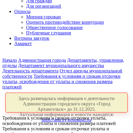
Для граждан
Для организаций
Опросы
Мнения горожан
Оценить противодействие коррупции
Общественное голосование
Публичные слушания
Витрина закупок
Амаркет
Начало
Администрация города
Департаменты, управления,
отделы
Департамент муниципального имущества
Деятельность департамента
Отдел аренды муниципальной
собственности
Требования к условиям и срокам отсрочки
уплаты, освобождения от уплаты и снижения размера
платежей
Здесь размещалась информация о деятельности
Администрации городского округа «Город
Архангельск» до 31.12.2025.
Актуальная информация и новости находятся:
Требования к условиям и срокам отсрочки уплаты,
https://arhcity.gosuslugi.ru/
освобождения от уплаты и снижения размера платежей
Требования к условиям и срокам отсрочки уплаты и