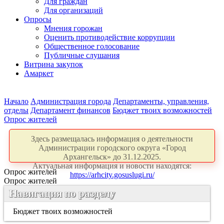
Для граждан
Для организаций
Опросы
Мнения горожан
Оценить противодействие коррупции
Общественное голосование
Публичные слушания
Витрина закупок
Амаркет
Начало
Администрация города
Департаменты, управления,
отделы
Департамент финансов
Бюджет твоих возможностей
Опрос жителей
Здесь размещалась информация о деятельности
Администрации городского округа «Город
Архангельск» до 31.12.2025.
Актуальная информация и новости находятся:
Опрос жителей
https://arhcity.gosuslugi.ru/
Опрос жителей
Навигация по разделу
Бюджет твоих возможностей