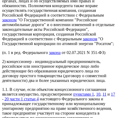
органах, лицах и об осуществляемых ими правах и
обязанностях. Полномочия концедента также вправе
осуществлять государственная компания, созданная
Российской Федерацией в соответствии с Федеральным
законом
"О Государственной компании "Российские
автомобильные дороги" и о внесении изменений в отдельные
законодательные акты Российской Федерации",
государственная корпорация, созданная Российской
Федерацией в соответствии с Федеральным
законом
"О
Государственной корпорации по атомной энергии "Росатом";
(п. 1 в ред. Федерального
закона
от 02.07.2021 N 351-ФЗ)
2) концессионер - индивидуальный предприниматель,
российское или иностранное юридическое лицо либо
действующие без образования юридического лица по
договору простого товарищества (договору о совместной
деятельности) два и более указанных юридических лица.
1.1. В случае, если объектом концессионного соглашения
является имущество, предусмотренное
пунктами 1
,
10
,
11
и
17
-
20 части 1 статьи 4
настоящего Федерального закона и
принадлежащее государственному или муниципальному
унитарному предприятию на праве хозяйственного ведения,
такое предприятие участвует на стороне концедента в
обязательствах по концессионному соглашению и