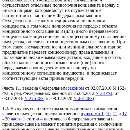
осуществляет отдельные полномочия концедента наряду с
иными лицами, которые могут их осуществлять в
соответствии с настоящим Федеральным законом.
Осуществляемые таким предприятием полномочия
концедента, в том числе полномочия по передаче объекта
концессионного соглашения и (или) иного передаваемого
концедентом концессионеру по концессионному соглашению
имущества, определяются концессионным соглашением. При
этом такое государственное или муниципальное унитарное
предприятие передает концессионеру права владения и
пользования недвижимым имуществом, входящим в состав
объекта концессионного соглашения и (или) иного
передаваемого концедентом концессионеру по
концессионному соглашению имущества, и подписывает
соответствующие акты приема-передачи.
(часть 1.1 введена Федеральным
законом
от 02.07.2010 N 152-
ФЗ, в ред. Федеральных законов от 25.04.2012
N 38-ФЗ
, от
03.07.2016
N 275-ФЗ
, от 08.12.2020
N 401-ФЗ
)
1.2. В случае, если объектом концессионного соглашения
является имущество, предусмотренное
пунктами 1
,
10
,
11
и
17
-
20 части 1 статьи 4
настоящего Федерального закона и
принадлежащее на момент принятия решения о заключении
концессионного соглашения государственному бюджетному