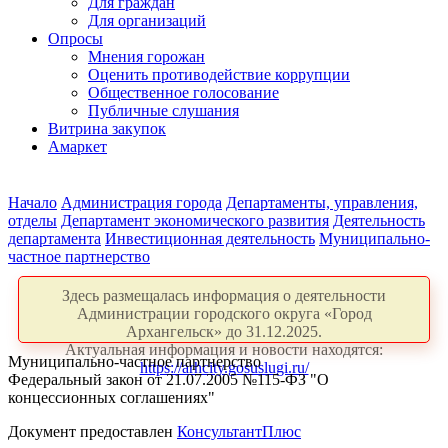
Для граждан
Для организаций
Опросы
Мнения горожан
Оценить противодействие коррупции
Общественное голосование
Публичные слушания
Витрина закупок
Амаркет
Начало
Администрация города
Департаменты, управления,
отделы
Департамент экономического развития
Деятельность
департамента
Инвестиционная деятельность
Муниципально-
частное партнерство
Здесь размещалась информация о деятельности
Администрации городского округа «Город
Архангельск» до 31.12.2025.
Актуальная информация и новости находятся:
Муниципально-частное партнерство
https://arhcity.gosuslugi.ru/
Федеральный закон от 21.07.2005 №115-ФЗ "О
концессионных соглашениях"
Документ предоставлен
КонсультантПлюс