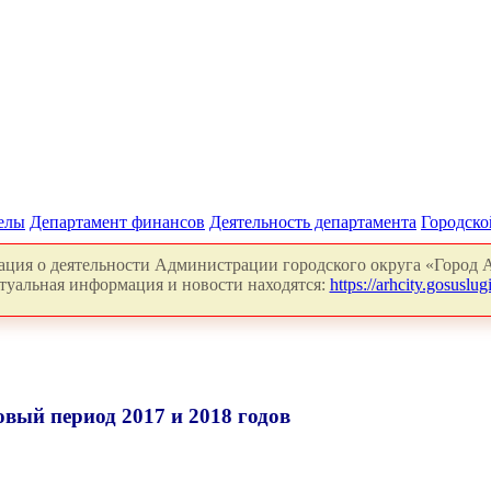
делы
Департамент финансов
Деятельность департамента
Городско
ция о деятельности Администрации городского округа «Город А
туальная информация и новости находятся:
https://arhcity.gosuslugi
вый период 2017 и 2018 годов