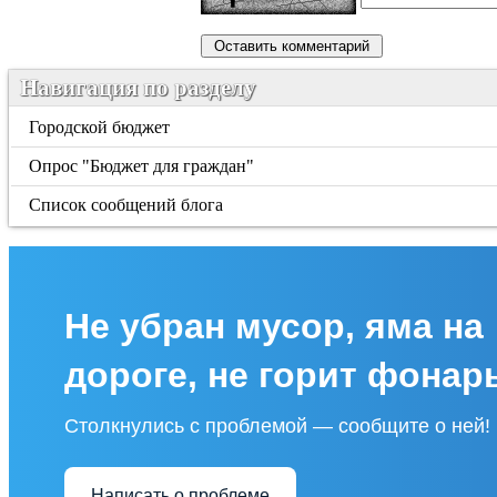
Навигация по разделу
Городской бюджет
Опрос "Бюджет для граждан"
Список сообщений блога
Не убран мусор, яма на
дороге, не горит фонар
Столкнулись с проблемой — сообщите о ней!
Написать о проблеме