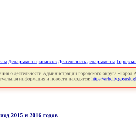
делы
Департамент финансов
Деятельность департамента
Городско
ция о деятельности Администрации городского округа «Город А
туальная информация и новости находятся:
https://arhcity.gosuslugi
од 2015 и 2016 годов