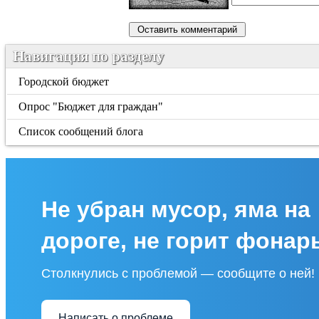
Навигация по разделу
Городской бюджет
Опрос "Бюджет для граждан"
Список сообщений блога
Не убран мусор, яма на
дороге, не горит фонар
Столкнулись с проблемой — сообщите о ней!
Написать о проблеме