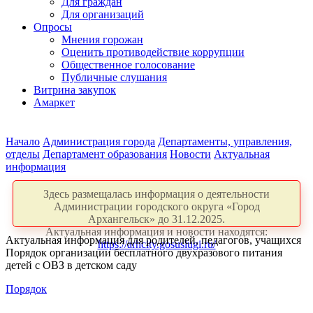
Для граждан
Для организаций
Опросы
Мнения горожан
Оценить противодействие коррупции
Общественное голосование
Публичные слушания
Витрина закупок
Амаркет
Начало
Администрация города
Департаменты, управления,
отделы
Департамент образования
Новости
Актуальная
информация
Здесь размещалась информация о деятельности
Администрации городского округа «Город
Архангельск» до 31.12.2025.
Актуальная информация и новости находятся:
Актуальная информация для родителей, педагогов, учащихся
https://arhcity.gosuslugi.ru/
Порядок организации бесплатного двухразового питания
детей с ОВЗ в детском саду
Порядок