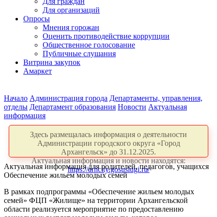
Для граждан
Для организаций
Опросы
Мнения горожан
Оценить противодействие коррупции
Общественное голосование
Публичные слушания
Витрина закупок
Амаркет
Начало
Администрация города
Департаменты, управления,
отделы
Департамент образования
Новости
Актуальная
информация
Здесь размещалась информация о деятельности
Администрации городского округа «Город
Архангельск» до 31.12.2025.
Актуальная информация и новости находятся:
Актуальная информация для родителей, педагогов, учащихся
https://arhcity.gosuslugi.ru/
Обеспечение жильем молодых семей
В рамках подпрограммы «Обеспечение жильем молодых
семей» ФЦП «Жилище» на территории Архангельской
области реализуется мероприятие по предоставлению