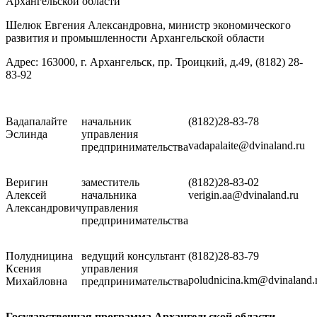
Архангельской области
Шелюк Евгения Александровна, министр экономического
развития и промышленности Архангельской области
Адрес: 163000, г. Архангельск, пр. Троицкий, д.49, (8182) 28-
83-92
Вадапалайте
начальник
(8182)28-83-78
Эслинда
управления
vadapalaite@dvinaland.ru
предпринимательства
Веригин
заместитель
(8182)28-83-02
Алексей
начальника
verigin.aa@dvinaland.ru
Александрович
управления
предпринимательства
Полудницина
ведущий консультант
(8182)28-83-79
Ксения
управления
poludnicina.km@dvinaland.
Михайловна
предпринимательства
Государственная программа Архангельской области