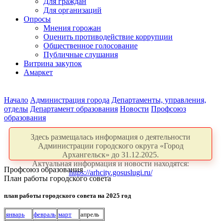
Для граждан
Для организаций
Опросы
Мнения горожан
Оценить противодействие коррупции
Общественное голосование
Публичные слушания
Витрина закупок
Амаркет
Начало
Администрация города
Департаменты, управления,
отделы
Департамент образования
Новости
Профсоюз
образования
Здесь размещалась информация о деятельности
Администрации городского округа «Город
Архангельск» до 31.12.2025.
Актуальная информация и новости находятся:
Профсоюз образования
https://arhcity.gosuslugi.ru/
План работы городского совета
план работы городского совета на 2025 год
январь
февраль
март
апрель