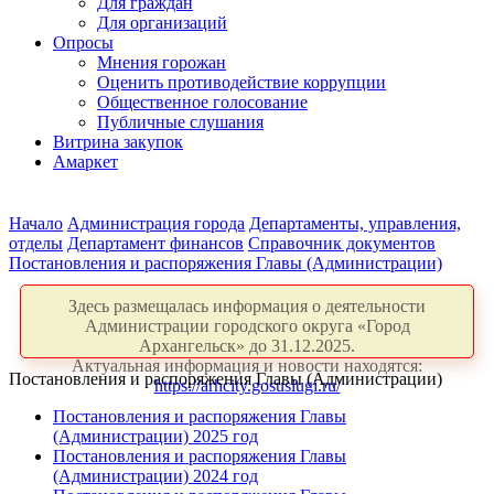
Для граждан
Для организаций
Опросы
Мнения горожан
Оценить противодействие коррупции
Общественное голосование
Публичные слушания
Витрина закупок
Амаркет
Начало
Администрация города
Департаменты, управления,
отделы
Департамент финансов
Справочник документов
Постановления и распоряжения Главы (Администрации)
Здесь размещалась информация о деятельности
Администрации городского округа «Город
Архангельск» до 31.12.2025.
Актуальная информация и новости находятся:
Постановления и распоряжения Главы (Администрации)
https://arhcity.gosuslugi.ru/
Постановления и распоряжения Главы
(Администрации) 2025 год
Постановления и распоряжения Главы
(Администрации) 2024 год