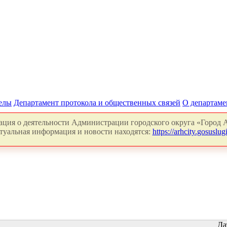
делы
Департамент протокола и общественных связей
О департаме
ция о деятельности Администрации городского округа «Город А
туальная информация и новости находятся:
https://arhcity.gosuslugi
Да