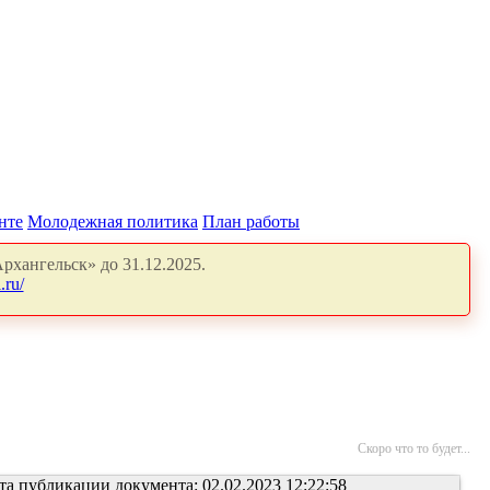
нте
Молодежная политика
План работы
рхангельск» до 31.12.2025.
.ru/
Скоро что то будет...
та публикации документа: 02.02.2023 12:22:58