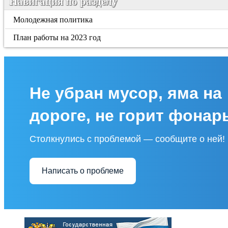
Навигация по разделу
Молодежная политика
План работы на 2023 год
Не убран мусор, яма на
дороге, не горит фонар
Столкнулись с проблемой — сообщите о ней!
Написать о проблеме