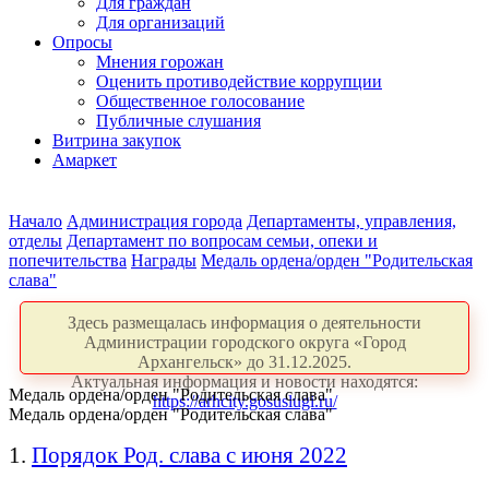
Для граждан
Для организаций
Опросы
Мнения горожан
Оценить противодействие коррупции
Общественное голосование
Публичные слушания
Витрина закупок
Амаркет
Начало
Администрация города
Департаменты, управления,
отделы
Департамент по вопросам семьи, опеки и
попечительства
Награды
Медаль ордена/орден "Родительская
слава"
Здесь размещалась информация о деятельности
Администрации городского округа «Город
Архангельск» до 31.12.2025.
Актуальная информация и новости находятся:
Медаль ордена/орден "Родительская слава"
https://arhcity.gosuslugi.ru/
Медаль ордена/орден "Родительская слава"
1.
Порядок Род. слава с июня 2022