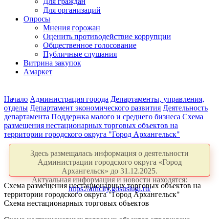
Для граждан
Для организаций
Опросы
Мнения горожан
Оценить противодействие коррупции
Общественное голосование
Публичные слушания
Витрина закупок
Амаркет
Начало
Администрация города
Департаменты, управления,
отделы
Департамент экономического развития
Деятельность
департамента
Поддержка малого и среднего бизнеса
Схема
размещения нестационарных торговых объектов на
территории городского округа "Город Архангельск"
Здесь размещалась информация о деятельности
Администрации городского округа «Город
Архангельск» до 31.12.2025.
Актуальная информация и новости находятся:
Схема размещения нестационарных торговых объектов на
https://arhcity.gosuslugi.ru/
территории городского округа "Город Архангельск"
Схема нестационарных торговых объектов