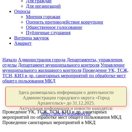
Для граждан
Для организаций
Опросы
Мнения горожан
Оценить противодействие коррупции
Общественное голосование
Публичные слушания
Витрина закупок
Амаркет
Начало
Администрация города
Департаменты, управления,
отделы
Департамент муниципального контроля
Управление
муниципального жилищного контроля
Проведение УК, ТСЖ,
ТСН, КИЗ и др. санитарных мероприятий по обработке мест
общего пользования МКД
Здесь размещалась информация о деятельности
Администрации городского округа «Город
Архангельск» до 31.12.2025.
Актуальная информация и новости находятся:
Проведение УК, ТСЖ, ТСН, КИЗ и др. санитарных
https://arhcity.gosuslugi.ru/
мероприятий по обработке мест общего пользования МКД
Проведение санитарных мероприятий в МКД