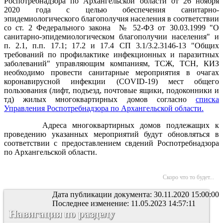
Роспотребнадзора по Архангельской области от 26 ноября
2020 года с целью обеспечения санитарно-
эпидемиологического благополучия населения в соответствии
со ст. 2 Федерального закона № 52-ФЗ от 30.03.1999 "О
санитарно-эпидемиологическом благополучии населения" и
п. 2.1, п.п. 17.1; 17.2 и 17.4 СП 3.1/3.2.3146-13 "Общих
требований по профилактике инфекционных и паразитных
заболеваний" управляющим компаниям, ТСЖ, ТСН, КИЗ
необходимо провести санитарные мероприятия в очагах
коронавирусной инфекции (COVID-19) мест общего
пользования (лифт, подъезд, почтовые ящики, подоконники и
тд) жилых многоквартирных домов согласно
списка
Управления Роспотребнадзора по Архангельской области.
Адреса многоквартирных домов подлежащих к
проведению указанных мероприятий будут обновляться в
соответствии с предоставлением свдений Роспотребнадзора
по Архангельской области.
Скоро что то будет...
Дата публикации документа: 30.11.2020 15:00:00
Последнее изменение: 11.05.2023 14:57:11
Навигация по разделу