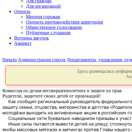
Для граждан
Для организаций
Опросы
Мнения горожан
Оценить противодействие коррупции
Общественное голосование
Публичные слушания
Витрина закупок
Амаркет
Начало
Администрация города
Департаменты, управления, от
Здесь размещалась информа
Ак
Комиссия по делам несовершеннолетних и защите их прав
Родители, защитите своих детей от провокаций!
Как сообщил региональный руководитель федерального п
защиту семьи, отцовства, материнства и детства «Родител
молодёжи выходить на антивоенные акции в российских го
Социальные сети буквально наводнили призывы к участию
Иные силы пытаются вывести детей на улицу, столкнуть
якобы массовых мятежах и митингах против Главы нашего 