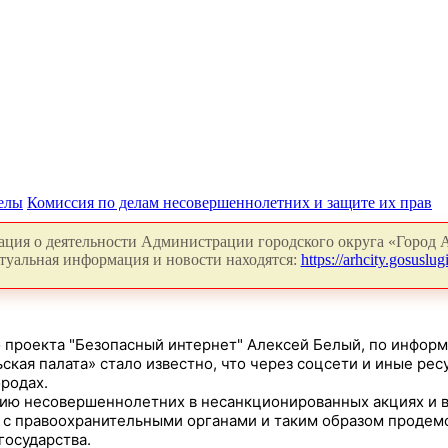
делы
Комиссия по делам несовершеннолетних и защите их прав
ция о деятельности Администрации городского округа «Город А
туальная информация и новости находятся:
https://arhcity.gosuslugi
роекта "Безопасный интернет" Алексей Белый, по информ
ьская палата» стало известно, что через соцсети и иные р
родах.
 несовершеннолетних в несанкционированных акциях и вст
 с правоохранительными органами и таким образом проде
государства.