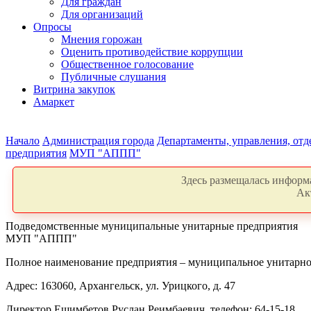
Для граждан
Для организаций
Опросы
Мнения горожан
Оценить противодействие коррупции
Общественное голосование
Публичные слушания
Витрина закупок
Амаркет
Начало
Администрация города
Департаменты, управления, от
предприятия
МУП "АППП"
Здесь размещалась информа
Ак
Подведомственные муниципальные унитарные предприятия
МУП "АППП"
Полное наименование предприятия – муниципальное унитарное
Адрес: 163060, Архангельск, ул. Урицкого, д. 47
Директор Ешимбетов Руслан Реимбаевич, телефон: 64-15-18