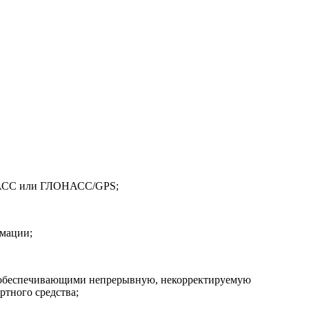
ЛОНАСС или ГЛОНАСС/GPS;
рмации;
я, обеспечивающими непрерывную, некорректируемую
ртного средства;