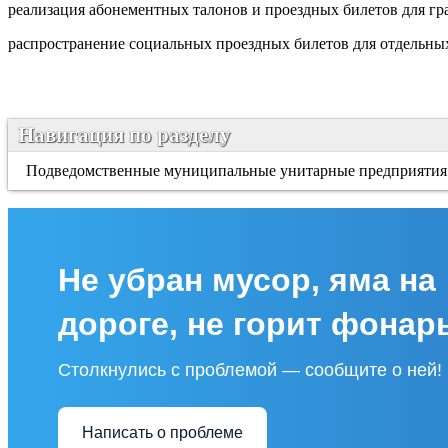
реализация абонементных талонов и проездных билетов для гра
распространение социальных проездных билетов для отдельных
Навигация по разделу
Подведомственные муниципальные унитарные предприятия
Не убран мусор, яма на
дороге, не горит фонар
Столкнулись с проблемой — сообщите о ней!
Написать о проблеме