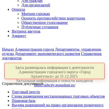
Для граждан
Для организаций
Опросы
Мнения горожан
Оценить противодействие коррупции
Общественное голосование
Публичные слушания
Витрина закупок
Амаркет
Начало
Администрация города
Департаменты, управления,
отделы
Департамент экономического развития
Справочник
документов
Здесь размещалась информация о деятельности
Администрации городского округа «Город
Архангельск» до 31.12.2025.
Актуальная информация и новости находятся:
Справочник документов
https://arhcity.gosuslugi.ru/
Торговый реестр
Схема размещения нестационарных торговых объектов
Правовая база
Выдача разрешений на право организации розничного