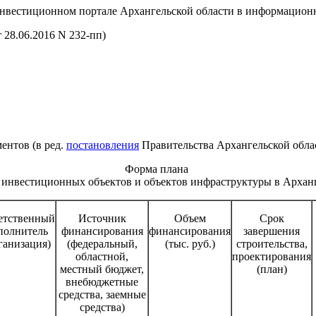
инвестиционном портале Архангельской области в информацион
 28.06.2016 N 232-пп)
ментов
(в ред.
постановления
Правительства Архангельской обл
Форма плана
 инвестиционных объектов и объектов инфраструктуры
в Архан
етственный
Источник
Объем
Срок
полнитель
финансирования
финансирования
завершения
ганизация)
(федеральный,
(тыс. руб.)
строительства,
областной,
проектирования
местный бюджет,
(план)
внебюджетные
средства, заемные
средства)