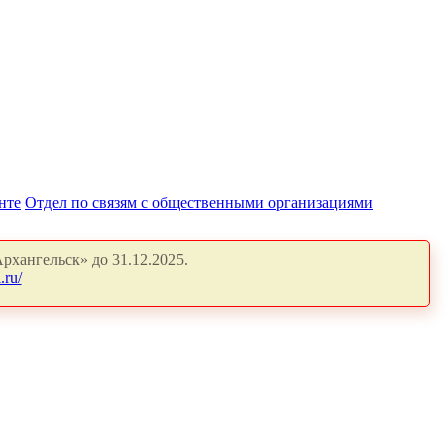
нте
Отдел по связям с общественными организациями
рхангельск» до 31.12.2025.
.ru/