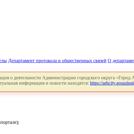
делы
Департамент протокола и общественных связей
О департаме
ция о деятельности Администрации городского округа «Город А
туальная информация и новости находятся:
https://arhcity.gosuslugi
портале);