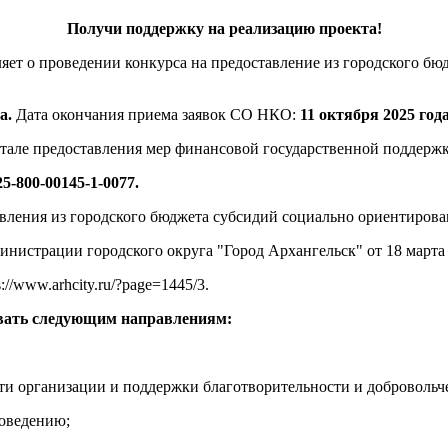
Получи поддержку на реализацию проекта!
яет о проведении конкурса на предоставление из городского б
а.
Дата окончания приема заявок СО НКО:
11 октября 2025 год
ртале
предоставления мер финансовой государственной поддерж
25-800-00145-1-0077.
авления
из городского бюджета субсидий социально ориент
истрации городского округа "Город Архангельск" от 18 марта 
//www.arhcity.ru/?page=1445/3.
овать следующим направлениям:
асти организации и поддержки благотворительности и добровольче
поведению;