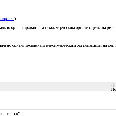
-портале
)
циально ориентированным некоммерческим организациям на реал
циально ориентированным некоммерческим организациям на реа
Да
По
рхангельск"