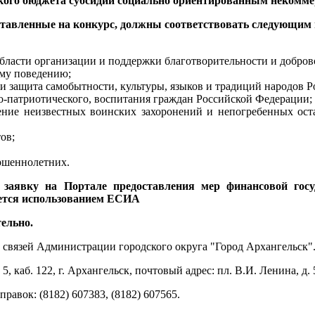
дского бюджета субсидий социально ориентированным некомм
ставленные на конкурс, должны соответствовать следующим
 области организации и поддержки благотворительности и доброво
му поведению;
и защита самобытности, культуры, языков и традиций народов 
но-патриотического, воспитания граждан Российской Федерации;
ение неизвестных воинских захоронений и непогребенных ост
ов;
ршеннолетних.
аявку на Портале предоставления мер финансовой госу
вается использованием ЕСИА
тельно.
 связей Администрации городского округа "Город Архангельск"
 каб. 122, г. Архангельск, почтовый адрес: пл. В.И. Ленина, д. 5
правок: (8182) 607383, (8182) 607565.