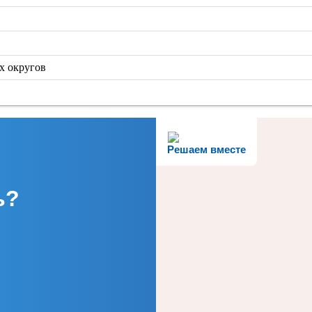
х округов
Решаем вместе
ь?