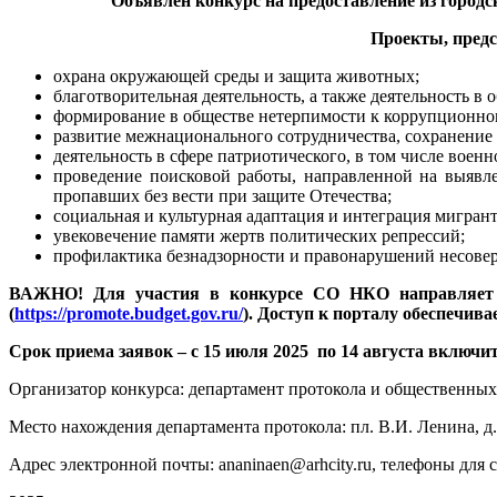
Объявлен конкурс
на предоставление из горо
Проекты, пред
охрана окружающей среды и защита животных;
благотворительная деятельность, а также деятельность в
формирование в обществе нетерпимости к коррупционно
развитие межнационального сотрудничества, сохранение 
деятельность в сфере патриотического, в том числе воен
проведение поисковой работы, направленной на выявл
пропавших без вести при защите Отечества;
социальная и культурная адаптация и интеграция мигрант
увековечение памяти жертв политических репрессий;
профилактика безнадзорности и правонарушений несове
ВАЖНО! Для участия в конкурсе СО НКО направляет з
(
https://promote.budget.gov.ru/
). Доступ к порталу обеспечи
Срок приема заявок – с 15 июля 2025 по 14 августа включи
Организатор конкурса: департамент протокола и общественных
Место нахождения департамента протокола: пл. В.И. Ленина, д. 5,
Адрес электронной почты: ananinaen@arhcity.ru, телефоны для с